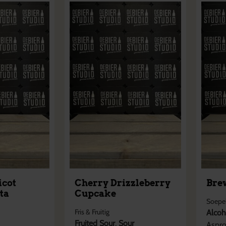
icot
Cherry Drizzleberry
Bre
ta
Cupcake
Soepel
Fris & Fruitig
Alcoh
Fruited Sour
,
Sour
Aspr