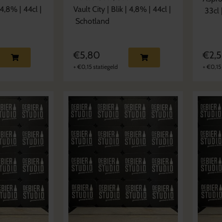
4,8
% |
44cl
|
Vault City
|
Blik
|
4,8
% |
44cl
|
33cl
Schotland
€
5,80
€
2,
+
€
0,15
statiegeld
+
€
0,15