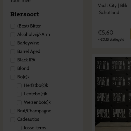
Toon meer
Vault City
|
Blik
|
Schotland
Biersoort
(Best) Bitter
€
5,60
Alcoholvrij/-Arm
+
€
0,15
statiegeld
Barleywine
Barrel Aged
Black IPA
Blond
Bo(c)k
Herfstbo(c)k
Lentebo(c)k
Weizenbo(c)k
Brut/Champagne
Cadeautips
losse items