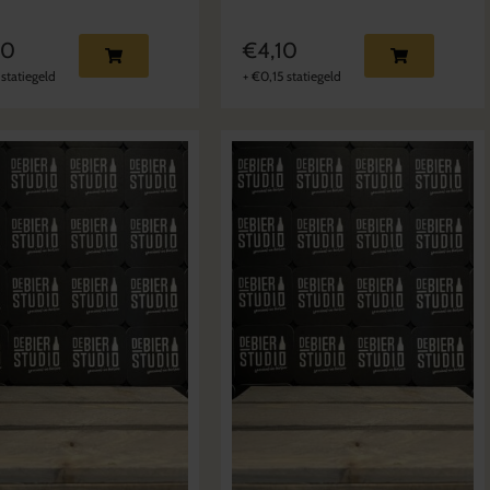
90
€
4,10
statiegeld
+
€
0,15
statiegeld