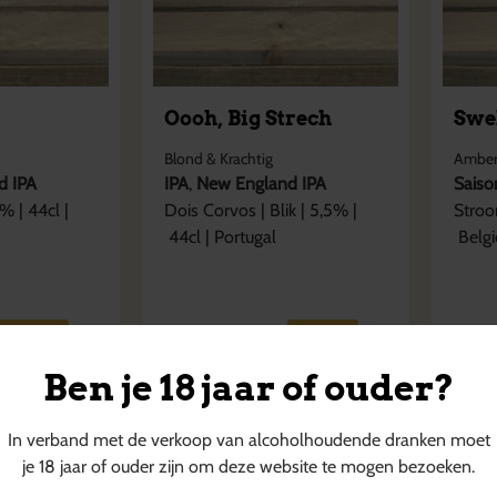
Oooh, Big Strech
Swe
Blond & Krachtig
Amber
d IPA
IPA
,
New England IPA
Saiso
% |
44cl
|
Dois Corvos
|
Blik
|
5,5
% |
Stro
44cl
|
Portugal
Belgi
€
6,70
€
3,
+
€
0,15
statiegeld
+
€
0,15
Ben je 18 jaar of ouder?
In verband met de verkoop van alcoholhoudende dranken moet
je 18 jaar of ouder zijn om deze website te mogen bezoeken.