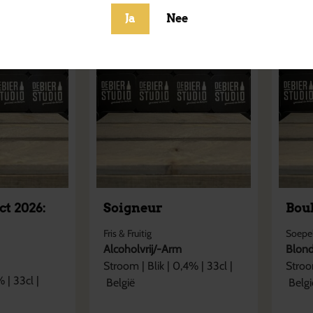
Ja
Nee
ct 2026:
Soigneur
Bou
Fris & Fruitig
Soepel
Alcoholvrij/-Arm
Blon
Stroom
|
Blik
|
0,4
% |
33cl
|
Stro
% |
33cl
|
België
Belgi