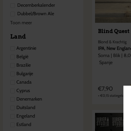
Decemberkalender
Dubbel/Brown Ale
Toon meer
Blind Quest
Land
Blond & Krachtig
Argentinie
IPA
,
New Englan
Soma
|
Blik
|
8,0
België
Spanje
Brazilie
Bulgarije
Canada
€
7,90
Cyprus
+
€
0,15
statiegeld
Denemarken
Duitsland
Engeland
Estland