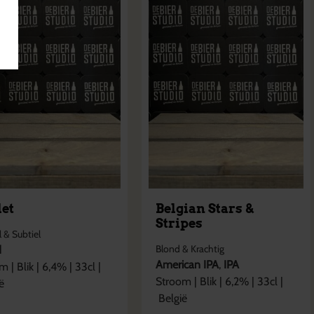
let
Belgian Stars &
Stripes
 & Subtiel
Blond & Krachtig
d
American IPA
,
IPA
om
|
Blik
|
6,4
% |
33cl
|
Stroom
|
Blik
|
6,2
% |
33cl
|
ë
België