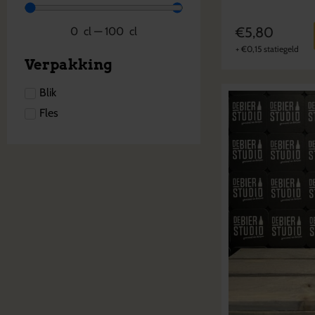
€
5,80
0
cl
—
100
cl
+
€
0,15
statiegeld
Verpakking
Blik
Fles