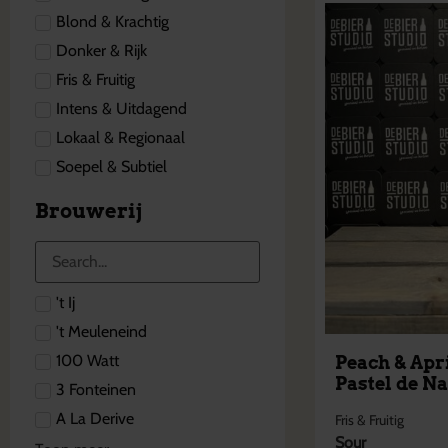
Blond & Krachtig
Donker & Rijk
Fris & Fruitig
Intens & Uitdagend
Lokaal & Regionaal
Soepel & Subtiel
Brouwerij
't Ij
't Meuleneind
100 Watt
Peach & Apr
Pastel de Na
3 Fonteinen
A La Derive
Fris & Fruitig
Sour