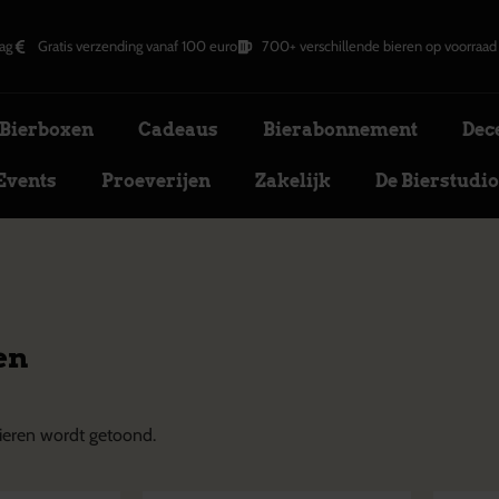
ag
Gratis verzending vanaf 100 euro
700+ verschillende bieren op voorraad
Bierboxen
Cadeaus
Bierabonnement
Dec
Events
Proeverijen
Zakelijk
De Bierstudi
en
ieren wordt getoond.