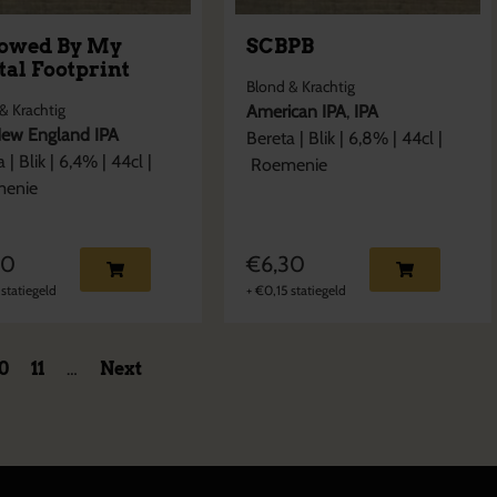
lowed By My
SCBPB
tal Footprint
Blond & Krachtig
& Krachtig
American IPA
,
IPA
ew England IPA
Bereta
|
Blik
|
6,8
% |
44cl
|
a
|
Blik
|
6,4
% |
44cl
|
Roemenie
enie
90
€
6,30
statiegeld
+
€
0,15
statiegeld
10
11
…
Next