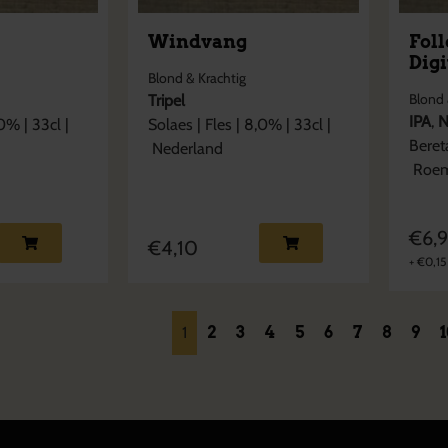
Windvang
Fol
Digi
Blond & Krachtig
Blond 
Tripel
IPA
,
N
0
% |
33cl
|
Solaes
|
Fles
|
8,0
% |
33cl
|
Beret
Nederland
Roem
€
6,
€
4,10
+
€
0,15
1
2
3
4
5
6
7
8
9