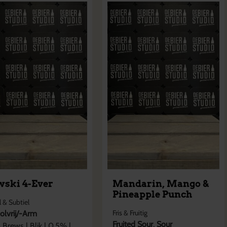
wski 4-Ever
Mandarin, Mango &
Pineapple Punch
 & Subtiel
Fris & Fruitig
olvrij/-Arm
Fruited Sour
,
Sour
o Brews
|
Blik
|
0,5
% |