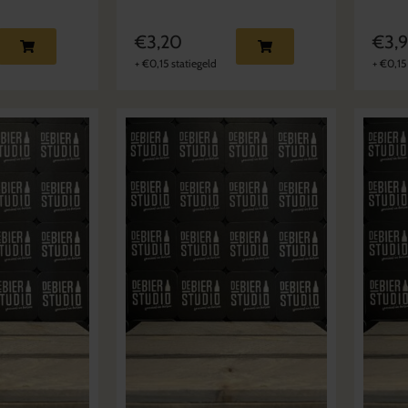
€
3,20
€
3,
+
€
0,15
statiegeld
+
€
0,15