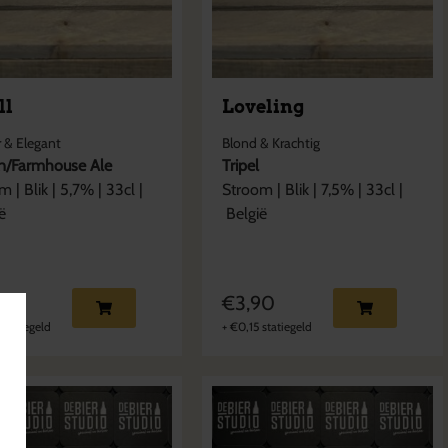
ll
Loveling
 & Elegant
Blond & Krachtig
n/Farmhouse Ale
Tripel
om
|
Blik
|
5,7
% |
33cl
|
Stroom
|
Blik
|
7,5
% |
33cl
|
ë
België
90
€
3,90
statiegeld
+
€
0,15
statiegeld