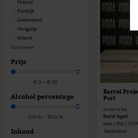
Finland
Frankrijk
Griekenland
Hongarije
Ierland
Toon meer
Prijs
€
0
—
€
50
Barrel Proje
Alcohol percentage
Port
Donker & Rijk
Barrel Aged
0.0
%
—
20.0
%
Kees
|
Blik
|
12,0
Inhoud
Nederland