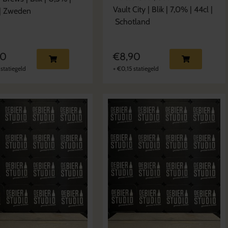
Vault City
|
Blik
|
7,0
% |
44cl
|
|
Zweden
Schotland
50
€
8,90
statiegeld
+
€
0,15
statiegeld