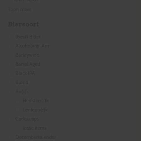
Toon meer
Biersoort
(Best) Bitter
Alcoholvrij/-Arm
Barleywine
Barrel Aged
Black IPA
Blond
Bo(c)k
Herfstbo(c)k
Lentebo(c)k
Cadeautips
losse items
Decemberkalender