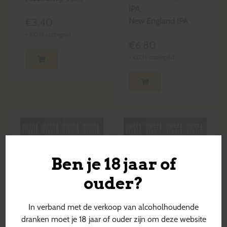
IPA
,
€
3,40
New England IPA
+
€
0,15
statiegeld
€
6,80
+
€
0,15
statiegeld
Ben je 18 jaar of
ouder?
In verband met de verkoop van alcoholhoudende
dranken moet je 18 jaar of ouder zijn om deze website