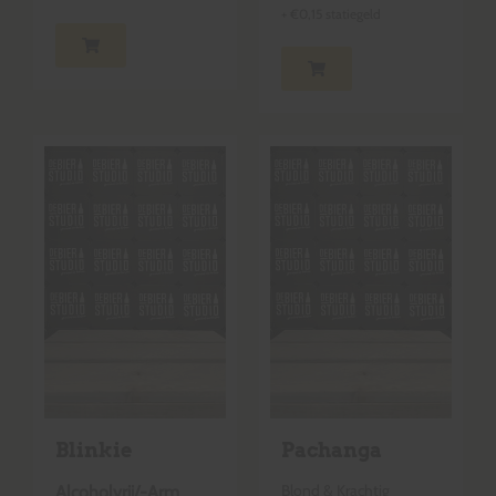
+
€
0,15
statiegeld
Blinkie
Pachanga
Blond & Krachtig
Alcoholvrij/-Arm