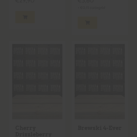
€
29,90
€
5,60
+
€
0,15
statiegeld
Cherry
Brewski 4-Ever
Drizzleberry