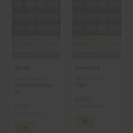
Swell
Loveling
Amber & Elegant
Blond & Krachtig
Saison/Farmhouse
Tripel
Ale
€
3,90
€
3,90
+
€
0,15
statiegeld
+
€
0,15
statiegeld