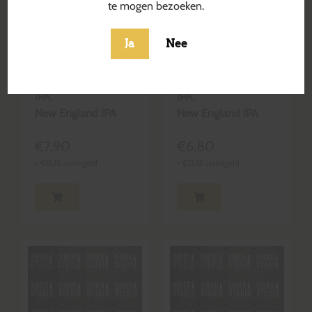
te mogen bezoeken.
Even Sharks
Under The
Ja
Nee
Need Water
Thunder
Blond & Krachtig
Blond & Krachtig
IPA
,
IPA
,
New England IPA
New England IPA
€
7,90
€
6,80
+
€
0,15
statiegeld
+
€
0,15
statiegeld