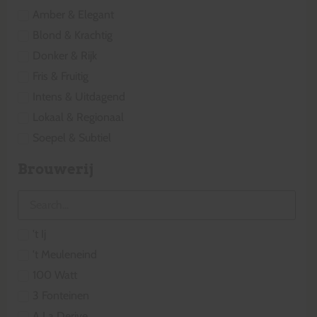
Amber & Elegant
Blond & Krachtig
Donker & Rijk
Fris & Fruitig
Intens & Uitdagend
Lokaal & Regionaal
Soepel & Subtiel
Brouwerij
't Ij
't Meuleneind
100 Watt
3 Fonteinen
A La Derive