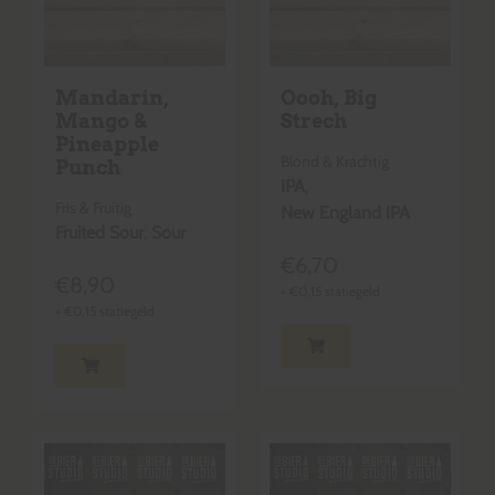
Mandarin,
Oooh, Big
Mango &
Strech
Pineapple
Blond & Krachtig
Punch
IPA
,
Fris & Fruitig
New England IPA
Fruited Sour
,
Sour
€
6,70
€
8,90
+
€
0,15
statiegeld
+
€
0,15
statiegeld