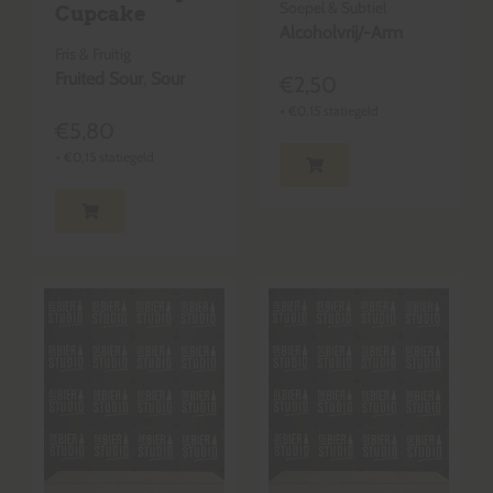
Soepel & Subtiel
Cupcake
Alcoholvrij/-Arm
Fris & Fruitig
Fruited Sour
,
Sour
€
2,50
+
€
0,15
statiegeld
€
5,80
+
€
0,15
statiegeld