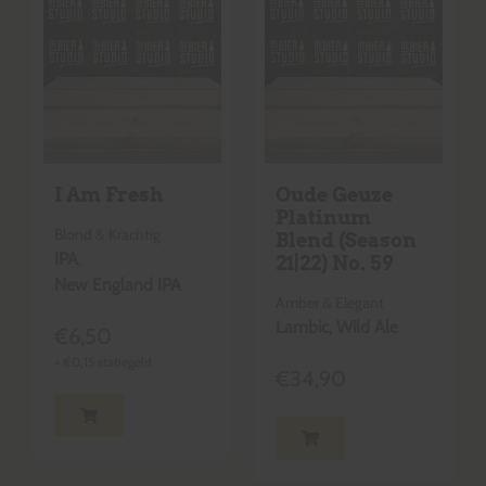
I Am Fresh
Oude Geuze
Platinum
Blond & Krachtig
Blend (Season
IPA
,
21|22) No. 59
New England IPA
Amber & Elegant
Lambic
,
Wild Ale
€
6,50
+
€
0,15
statiegeld
€
34,90