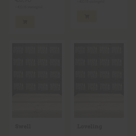
+
€
0,15
statiegeld
+
€
0,15
statiegeld
Swell
Loveling