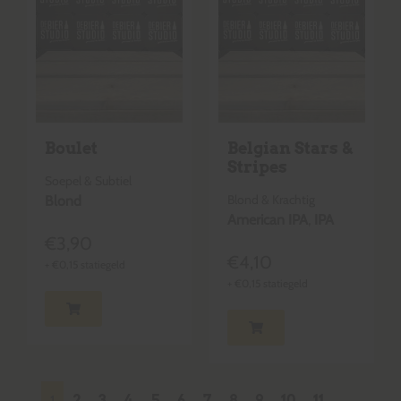
Boulet
Belgian Stars &
Stripes
Soepel & Subtiel
Blond & Krachtig
Blond
American IPA
,
IPA
€
3,90
€
4,10
+
€
0,15
statiegeld
+
€
0,15
statiegeld
1
2
3
4
5
6
7
8
9
10
11
…