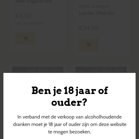
New England IPA
Amber & Elegant
Lambic
,
Wild Ale
€
6,50
+
€
0,15
statiegeld
€
34,90
Ben je 18 jaar of
ouder?
In verband met de verkoop van alcoholhoudende
dranken moet je 18 jaar of ouder zijn om deze website
te mogen bezoeken.