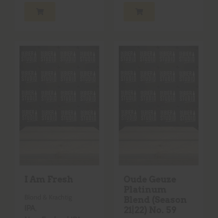
I Am Fresh
Oude Geuze
Platinum
Blond & Krachtig
Blend (Season
IPA
,
21|22) No. 59