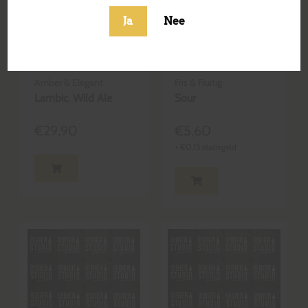
Ja
Nee
Druif Muscaris
Peach &
(SEASON 21/22)
Apricot Pastel
Blend No. 23
de Nata
Amber & Elegant
Fris & Fruitig
Lambic
,
Wild Ale
Sour
€
29,90
€
5,60
+
€
0,15
statiegeld