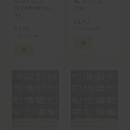
Amber & Elegant
Blond & Krachtig
Saison/Farmhouse
Tripel
Ale
€
3,90
€
3,90
+
€
0,15
statiegeld
+
€
0,15
statiegeld