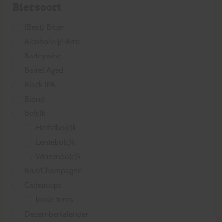
Biersoort
(Best) Bitter
Alcoholvrij/-Arm
Barleywine
Barrel Aged
Black IPA
Blond
Bo(c)k
Herfstbo(c)k
Lentebo(c)k
Weizenbo(c)k
Brut/Champagne
Cadeautips
losse items
Decemberkalender