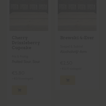
Cherry
Brewski 4-Ever
Drizzleberry
Soepel & Subtiel
Cupcake
Alcoholvrij/-Arm
Fris & Fruitig
Fruited Sour
,
Sour
€
2,50
+
€
0,15
statiegeld
€
5,80
+
€
0,15
statiegeld