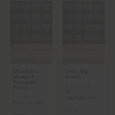
Mandarin,
Oooh, Big
Mango &
Strech
Pineapple
Blond & Krachtig
Punch
IPA
,
Fris & Fruitig
New England IPA
Fruited Sour
,
Sour
€
6,70
€
8,90