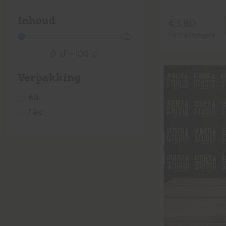
Inhoud
€
5,80
+
€
0,15
statiegeld
0
cl
—
100
cl
Verpakking
Blik
Fles