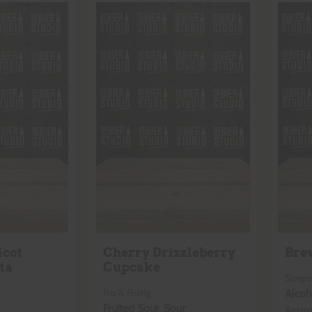
icot
Cherry Drizzleberry
Bre
ta
Cupcake
Soepel
Fris & Fruitig
Alcoh
Fruited Sour
,
Sour
Aspr