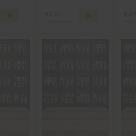
€
3,20
€
3,
+
€
0,15
statiegeld
+
€
0,15