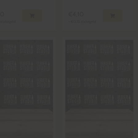
90
€
4,10
statiegeld
+
€
0,15
statiegeld