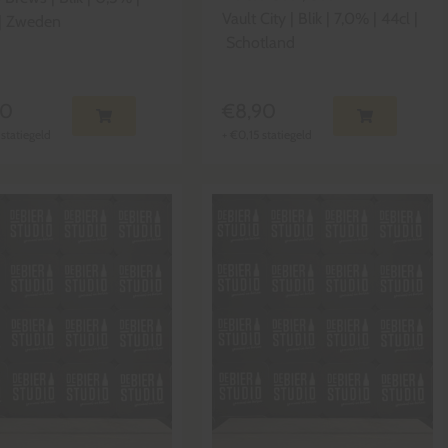
Vault City
|
Blik
|
7,0
% |
44cl
|
|
Zweden
Schotland
50
€
8,90
statiegeld
+
€
0,15
statiegeld