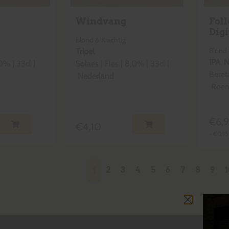
Windvang
Fol
Digi
Blond & Krachtig
Blond 
Tripel
IPA
,
N
0
% |
33cl
|
Solaes
|
Fles
|
8,0
% |
33cl
|
Beret
Nederland
Roem
€
6,
€
4,10
+
€
0,15
1
2
3
4
5
6
7
8
9