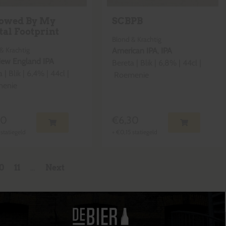
lowed By My
SCBPB
tal Footprint
Blond & Krachtig
& Krachtig
American IPA
,
IPA
ew England IPA
Bereta
|
Blik
|
6,8
% |
44cl
|
a
|
Blik
|
6,4
% |
44cl
|
Roemenie
enie
90
€
6,30
statiegeld
+
€
0,15
statiegeld
10
11
…
Next