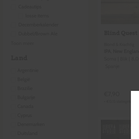
Cadeautips
losse items
Decemberkalender
Blind Quest
Dubbel/Brown Ale
Toon meer
Blond & Krachtig
IPA
,
New Englan
Land
Soma
|
Blik
|
8,0
Spanje
Argentinie
België
Brazilie
€
7,90
Bulgarije
+
€
0,15
statiegeld
Canada
Cyprus
Denemarken
Duitsland