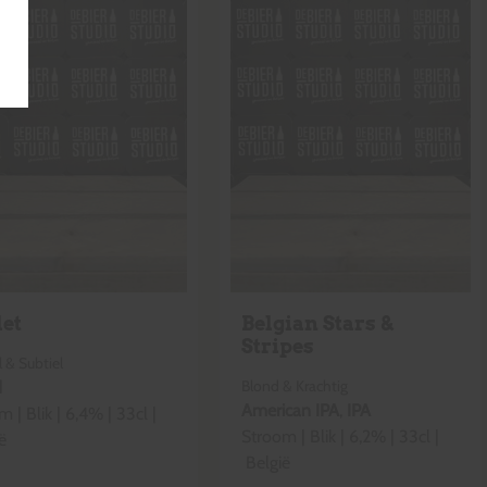
let
Belgian Stars &
Stripes
 & Subtiel
Blond & Krachtig
d
American IPA
,
IPA
om
|
Blik
|
6,4
% |
33cl
|
Stroom
|
Blik
|
6,2
% |
33cl
|
ë
België