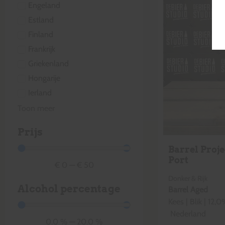
Engeland
Estland
Finland
Frankrijk
Griekenland
Hongarije
Ierland
Toon meer
Prijs
Barrel Proje
Port
€
0
—
€
50
Donker & Rijk
Alcohol percentage
Barrel Aged
Kees
|
Blik
|
12,0
Nederland
0.0
%
—
20.0
%