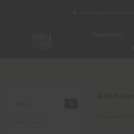
Verzending op dinsdag t/m zaterd
Onze bieren
Alle bier
1
-
16
van de
807
b
Reset filters