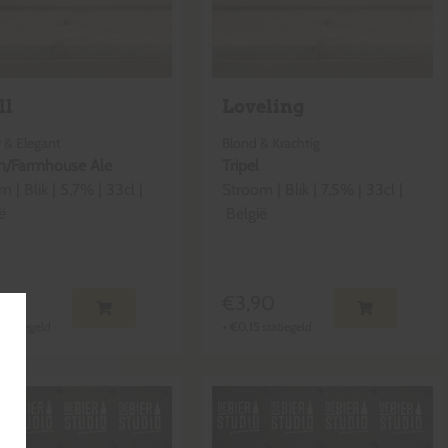
ll
Loveling
 & Elegant
Blond & Krachtig
n/Farmhouse Ale
Tripel
om
|
Blik
|
5,7
% |
33cl
|
Stroom
|
Blik
|
7,5
% |
33cl
|
ë
België
90
€
3,90
statiegeld
+
€
0,15
statiegeld