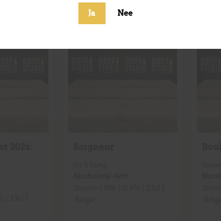
Ja
Nee
ct 2026:
Soigneur
Bou
Fris & Fruitig
Soepel
Alcoholvrij/-Arm
Blon
Stroom
|
Blik
|
0,4
% |
33cl
|
Stro
% |
33cl
|
België
Belgi