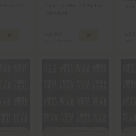
4,8
% |
44cl
|
Vault City
|
Blik
|
4,8
% |
44cl
|
33cl
Schotland
€
5,80
€
2,
+
€
0,15
statiegeld
+
€
0,15