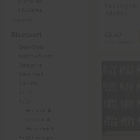
3 Fonteinen
Vault City
|
Blik
|
A La Derive
Schotland
Toon meer
Biersoort
€
5,60
+
€
0,15
statiegeld
(Best) Bitter
Alcoholvrij/-Arm
Barleywine
Barrel Aged
Black IPA
Blond
Bo(c)k
Herfstbo(c)k
Lentebo(c)k
Weizenbo(c)k
Brut/Champagne