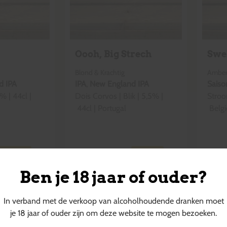
Oooh, Big Strech
Swe
Blond & Krachtig
Amber
d IPA
IPA
,
New England IPA
Saiso
% |
44cl
|
Dois Corvos
|
Blik
|
5,5
% |
Stro
44cl
|
Portugal
Belgi
€
6,70
€
3,
+
€
0,15
statiegeld
+
€
0,15
Ben je 18 jaar of ouder?
In verband met de verkoop van alcoholhoudende dranken moet
je 18 jaar of ouder zijn om deze website te mogen bezoeken.