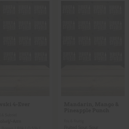
wski 4-Ever
Mandarin, Mango &
Pineapple Punch
 & Subtiel
Fris & Fruitig
olvrij/-Arm
Fruited Sour
,
Sour
o Brews
|
Blik
|
0,5
% |