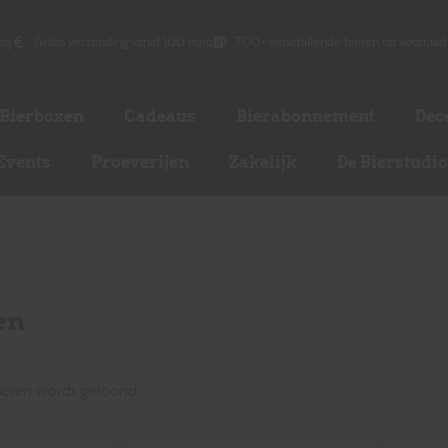
ag
Gratis verzending vanaf 100 euro
700+ verschillende bieren op voorraad
Bierboxen
Cadeaus
Bierabonnement
Dec
Events
Proeverijen
Zakelijk
De Bierstudi
en
ieren wordt getoond.