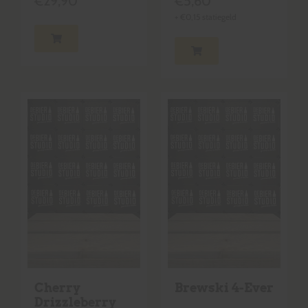
€
29,90
€
5,60
+
€
0,15
statiegeld
Cherry
Brewski 4-Ever
Drizzleberry