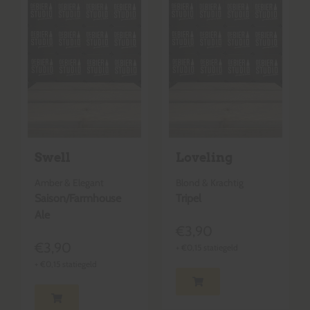
Swell
Loveling
Amber & Elegant
Blond & Krachtig
Saison/Farmhouse
Tripel
Ale
€
3,90
€
3,90
+
€
0,15
statiegeld
+
€
0,15
statiegeld