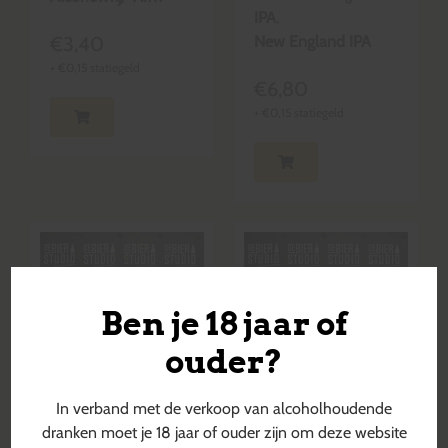
IPA
,
€
3,40
New England IPA
+
€
0,15
statiegeld
€
6,80
+
€
0,15
statiegeld
Ben je 18 jaar of
ouder?
In verband met de verkoop van alcoholhoudende
dranken moet je 18 jaar of ouder zijn om deze website