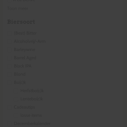
Toon meer
Biersoort
(Best) Bitter
Alcoholvrij/-Arm
Barleywine
Barrel Aged
Black IPA
Blond
Bo(c)k
Herfstbo(c)k
Lentebo(c)k
Cadeautips
losse items
Decemberkalender