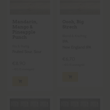
Mandarin,
Oooh, Big
Mango &
Strech
Pineapple
Blond & Krachtig
Punch
IPA
,
Fris & Fruitig
New England IPA
Fruited Sour
,
Sour
€
6,70
€
8,90
+
€
0,15
statiegeld
+
€
0,15
statiegeld