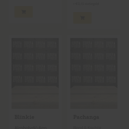
+
€
0,15
statiegeld
Blinkie
Pachanga
Blond & Krachtig
Alcoholvrij/-Arm