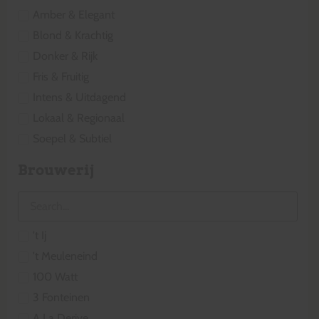
Amber & Elegant
Blond & Krachtig
Donker & Rijk
Fris & Fruitig
Intens & Uitdagend
Lokaal & Regionaal
Soepel & Subtiel
Brouwerij
't Ij
't Meuleneind
100 Watt
3 Fonteinen
A La Derive