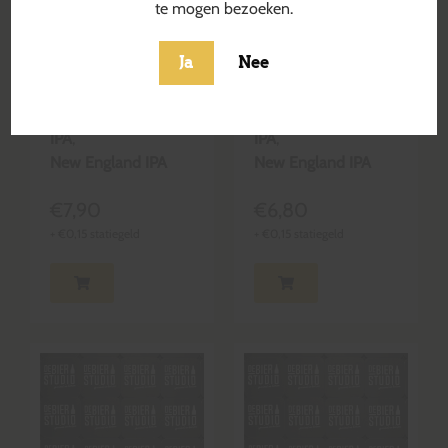
te mogen bezoeken.
Even Sharks
Under The
Ja
Nee
Need Water
Thunder
Blond & Krachtig
Blond & Krachtig
IPA
,
IPA
,
New England IPA
New England IPA
€
7,90
€
6,80
+
€
0,15
statiegeld
+
€
0,15
statiegeld