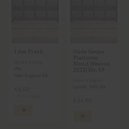
I Am Fresh
Oude Geuze
Platinum
Blond & Krachtig
Blend (Season
IPA
,
21|22) No. 59
New England IPA
Amber & Elegant
Lambic
,
Wild Ale
€
6,50
+
€
0,15
statiegeld
€
34,90