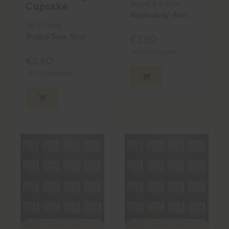
Soepel & Subtiel
Cupcake
Alcoholvrij/-Arm
Fris & Fruitig
Fruited Sour
,
Sour
€
2,50
+
€
0,15
statiegeld
€
5,80
+
€
0,15
statiegeld