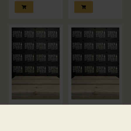
I Am Fresh
Oude Geuze
Platinum
Blond & Krachtig
Blend (Season
IPA
,
21|22) No. 59