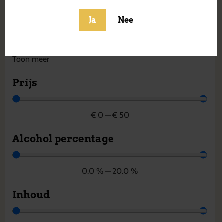
Frankrijk
Griekenland
Ja
Nee
Hongarije
Ierland
Toon meer
Prijs
€
0
—
€
50
Alcohol percentage
0.0
%
—
20.0
%
Inhoud