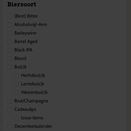
Biersoort
(Best) Bitter
Alcoholvrij/-Arm
Barleywine
Barrel Aged
Black IPA
Blond
Bo(c)k
Herfstbo(c)k
Lentebo(c)k
Weizenbo(c)k
Brut/Champagne
Cadeautips
losse items
Decemberkalender