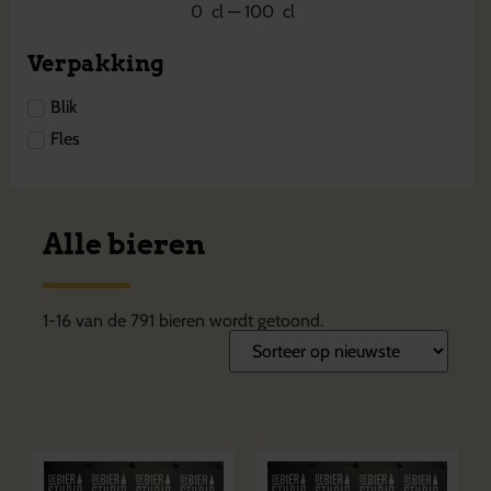
0
cl
—
100
cl
Verpakking
Blik
Fles
Alle bieren
1
-
16
van de
791
bieren wordt getoond.