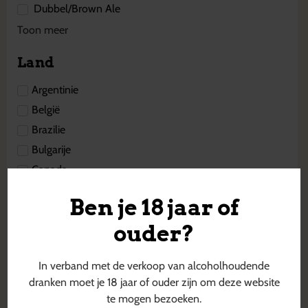
Dubbel/Brown Ale
Toon meer
Land
Argentinie
België
Brazilie
Bulgarije
Canada
Cyprus
Ben je 18 jaar of
Denemarken
ouder?
Duitsland
Engeland
In verband met de verkoop van alcoholhoudende
Estland
dranken moet je 18 jaar of ouder zijn om deze website
Finland
te mogen bezoeken.