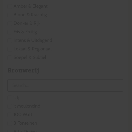
Amber & Elegant
Blond & Krachtig
Donker & Rijk
Fris & Fruitig
Intens & Uitdagend
Lokaal & Regionaal
Soepel & Subtiel
Brouwerij
't Ij
't Meuleneind
100 Watt
3 Fonteinen
A La Derive