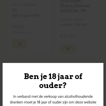
Platinum
Blond & Krachtig
Blend (Season
IPA
,
21|22) No. 59
New England IPA
Amber & Elegant
Lambic
,
Wild Ale
€
6,50
+
€
0,15
statiegeld
€
34,90
Ben je 18 jaar of
ouder?
In verband met de verkoop van alcoholhoudende
dranken moet je 18 jaar of ouder zijn om deze website