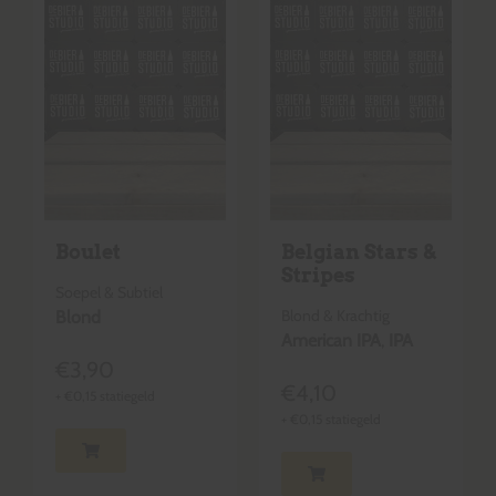
Boulet
Belgian Stars &
Stripes
Soepel & Subtiel
Blond & Krachtig
Blond
American IPA
,
IPA
€
3,90
€
4,10
+
€
0,15
statiegeld
+
€
0,15
statiegeld