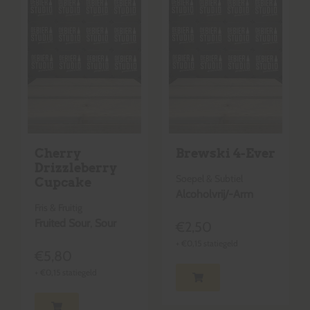
Cherry
Brewski 4-Ever
Drizzleberry
Soepel & Subtiel
Cupcake
Alcoholvrij/-Arm
Fris & Fruitig
Fruited Sour
,
Sour
€
2,50
+
€
0,15
statiegeld
€
5,80
+
€
0,15
statiegeld