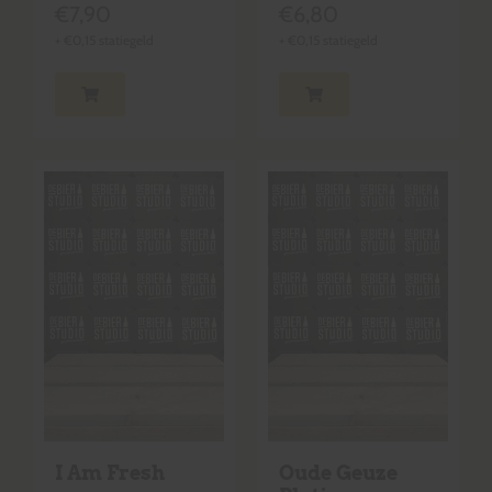
€
7,90
€
6,80
+
€
0,15
statiegeld
+
€
0,15
statiegeld
I Am Fresh
Oude Geuze