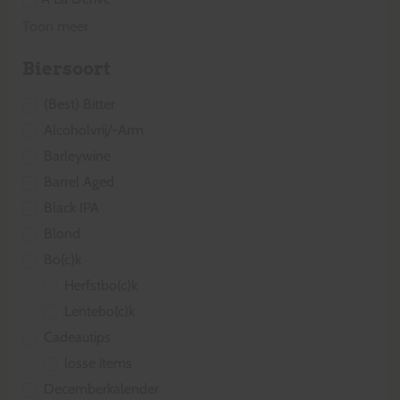
Toon meer
Biersoort
(Best) Bitter
Alcoholvrij/-Arm
Barleywine
Barrel Aged
Black IPA
Blond
Bo(c)k
Herfstbo(c)k
Lentebo(c)k
Cadeautips
losse items
Decemberkalender