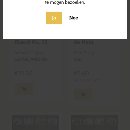
te mogen bezoeken.
Ja
Nee
Druif Muscaris
Peach &
(SEASON 21/22)
Apricot Pastel
Blend No. 23
de Nata
Amber & Elegant
Fris & Fruitig
Lambic
,
Wild Ale
Sour
€
29,90
€
5,60
+
€
0,15
statiegeld