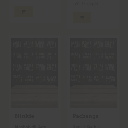
+
€
0,15
statiegeld
Blinkie
Pachanga
Blond & Krachtig
Alcoholvrij/-Arm