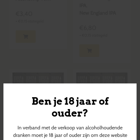
IPA
,
€
3,40
New England IPA
+
€
0,15
statiegeld
€
6,80
+
€
0,15
statiegeld
Ben je 18 jaar of
ouder?
In verband met de verkoop van alcoholhoudende
dranken moet je 18 jaar of ouder zijn om deze website