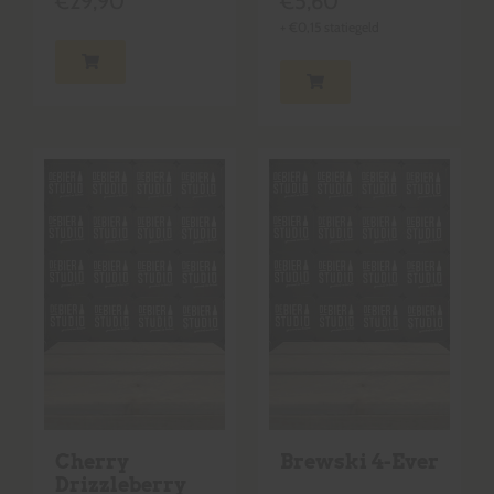
€
29,90
€
5,60
+
€
0,15
statiegeld
Cherry
Brewski 4-Ever
Drizzleberry