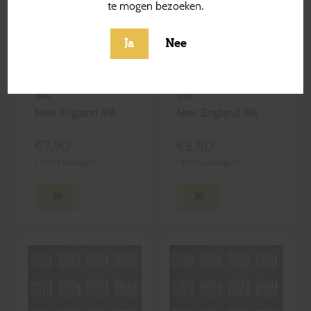
te mogen bezoeken.
Even Sharks
Under The
Ja
Nee
Need Water
Thunder
Blond & Krachtig
Blond & Krachtig
IPA
,
IPA
,
New England IPA
New England IPA
€
7,90
€
6,80
+
€
0,15
statiegeld
+
€
0,15
statiegeld