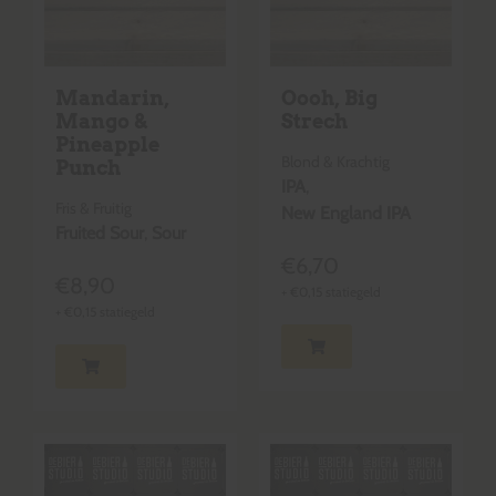
Mandarin,
Oooh, Big
Mango &
Strech
Pineapple
Blond & Krachtig
Punch
IPA
,
Fris & Fruitig
New England IPA
Fruited Sour
,
Sour
€
6,70
€
8,90
+
€
0,15
statiegeld
+
€
0,15
statiegeld