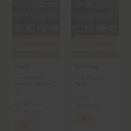
Swell
Loveling
Amber & Elegant
Blond & Krachtig
Saison/Farmhouse
Tripel
Ale
€
3,90
€
3,90
+
€
0,15
statiegeld
+
€
0,15
statiegeld