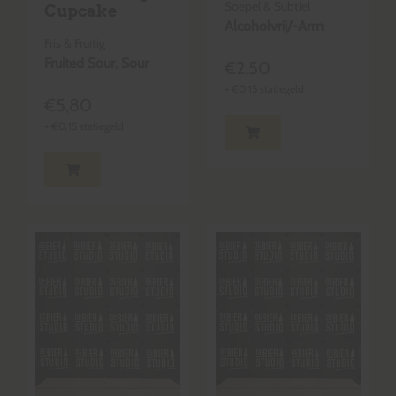
Soepel & Subtiel
Cupcake
Alcoholvrij/-Arm
Fris & Fruitig
Fruited Sour
,
Sour
€
2,50
+
€
0,15
statiegeld
€
5,80
+
€
0,15
statiegeld