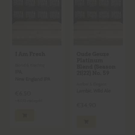
I Am Fresh
Oude Geuze
Platinum
Blond & Krachtig
Blend (Season
IPA
,
21|22) No. 59
New England IPA
Amber & Elegant
Lambic
,
Wild Ale
€
6,50
+
€
0,15
statiegeld
€
34,90