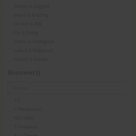
Amber & Elegant
Blond & Krachtig
Donker & Rijk
Fris & Fruitig
Intens & Uitdagend
Lokaal & Regionaal
Soepel & Subtiel
Brouwerij
't Ij
't Meuleneind
100 Watt
3 Fonteinen
A La Derive