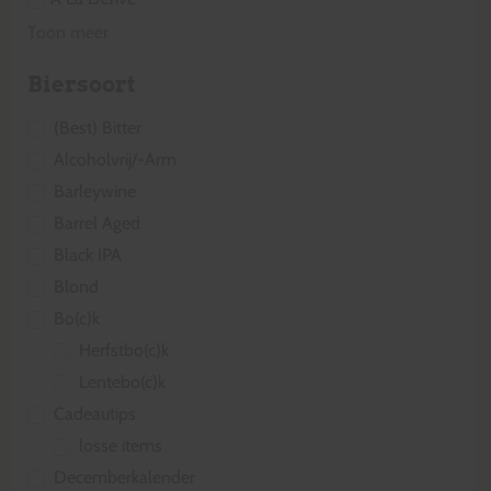
Toon meer
Biersoort
(Best) Bitter
Alcoholvrij/-Arm
Barleywine
Barrel Aged
Black IPA
Blond
Bo(c)k
Herfstbo(c)k
Lentebo(c)k
Cadeautips
losse items
Decemberkalender