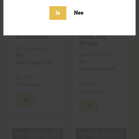
Ja
Nee
Blind Quest
Oooh, Big
Strech
Blond & Krachtig
Blond & Krachtig
IPA
,
IPA
,
New England IPA
New England IPA
€
7,90
€
6,70
+
€
0,15
statiegeld
+
€
0,15
statiegeld