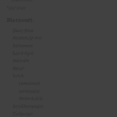
Toon meer
Biersoort
(Best) Bitter
Alcoholvrij/-Arm
Barleywine
Barrel Aged
Black IPA
Blond
Bo(c)k
Herfstbo(c)k
Lentebo(c)k
Weizenbo(c)k
Brut/Champagne
Cadeautips