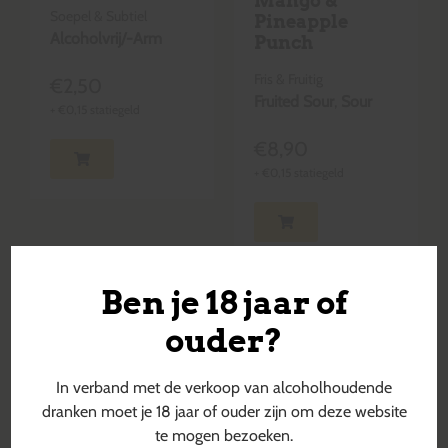
Mango &
Soepel & Subtiel
Pineapple
Alcoholvrij/-Arm
Punch
Fris & Fruitig
€
2,50
Fruited Sour
,
Sour
+
€
0,15
statiegeld
€
8,90
+
€
0,15
statiegeld
Ben je 18 jaar of
ouder?
In verband met de verkoop van alcoholhoudende
dranken moet je 18 jaar of ouder zijn om deze website
te mogen bezoeken.