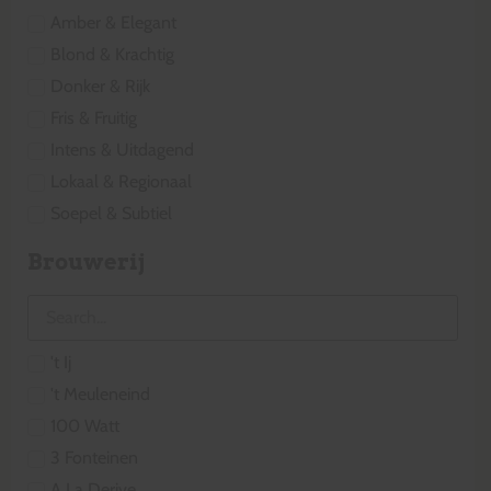
Amber & Elegant
Blond & Krachtig
Donker & Rijk
Fris & Fruitig
Intens & Uitdagend
Lokaal & Regionaal
Soepel & Subtiel
Brouwerij
't Ij
't Meuleneind
100 Watt
3 Fonteinen
A La Derive