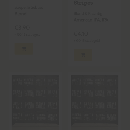
Stripes
Soepel & Subtiel
Blond & Krachtig
Blond
American IPA
,
IPA
€
3,90
€
4,10
+
€
0,15
statiegeld
+
€
0,15
statiegeld