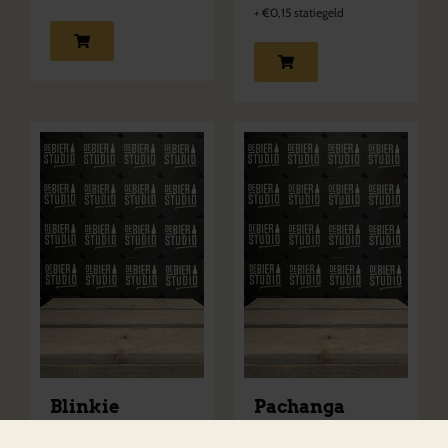
+
€
0,15
statiegeld
Blinkie
Pachanga
Blond & Krachtig
Alcoholvrij/-Arm