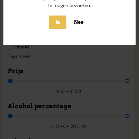
Estland
te mogen bezoeken.
Finland
Frankrijk
Ja
Nee
Griekenland
Hongarije
Ierland
Toon meer
Prijs
€
0
—
€
50
Alcohol percentage
0.0
%
—
20.0
%