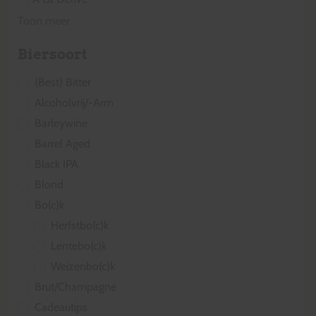
Toon meer
Biersoort
(Best) Bitter
Alcoholvrij/-Arm
Barleywine
Barrel Aged
Black IPA
Blond
Bo(c)k
Herfstbo(c)k
Lentebo(c)k
Weizenbo(c)k
Brut/Champagne
Cadeautips