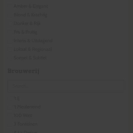
Amber & Elegant
Blond & Krachtig
Donker & Rijk
Fris & Fruitig
Intens & Uitdagend
Lokaal & Regionaal
Soepel & Subtiel
Brouwerij
't Ij
't Meuleneind
100 Watt
3 Fonteinen
A La Derive