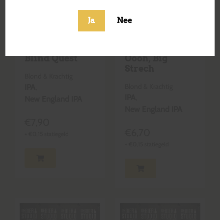
Ja
Nee
Blind Quest
Oooh, Big
Strech
Blond & Krachtig
Blond & Krachtig
IPA
,
IPA
,
New England IPA
New England IPA
€
7,90
€
6,70
+
€
0,15
statiegeld
+
€
0,15
statiegeld