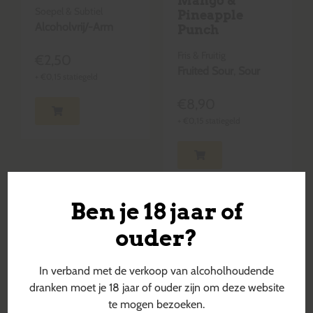
Mango &
Soepel & Subtiel
Pineapple
Alcoholvrij/-Arm
Punch
Fris & Fruitig
€
2,50
Fruited Sour
,
Sour
+
€
0,15
statiegeld
€
8,90
+
€
0,15
statiegeld
Ben je 18 jaar of
ouder?
In verband met de verkoop van alcoholhoudende
dranken moet je 18 jaar of ouder zijn om deze website
te mogen bezoeken.