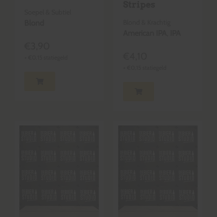
Stripes
Soepel & Subtiel
Blond & Krachtig
Blond
American IPA
,
IPA
€
3,90
€
4,10
+
€
0,15
statiegeld
+
€
0,15
statiegeld