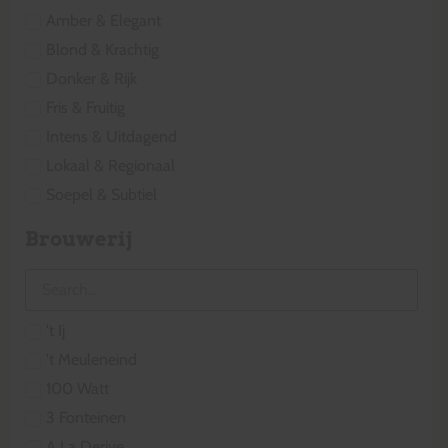
Amber & Elegant
Blond & Krachtig
Donker & Rijk
Fris & Fruitig
Intens & Uitdagend
Lokaal & Regionaal
Soepel & Subtiel
Brouwerij
't Ij
't Meuleneind
100 Watt
3 Fonteinen
A La Derive