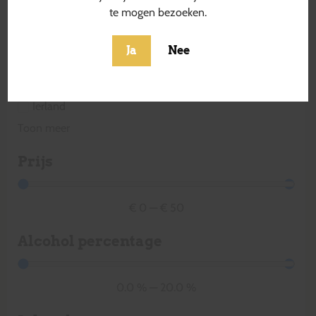
Estland
te mogen bezoeken.
Finland
Frankrijk
Ja
Nee
Griekenland
Hongarije
Ierland
Toon meer
Prijs
€
0
—
€
50
Alcohol percentage
0.0
%
—
20.0
%