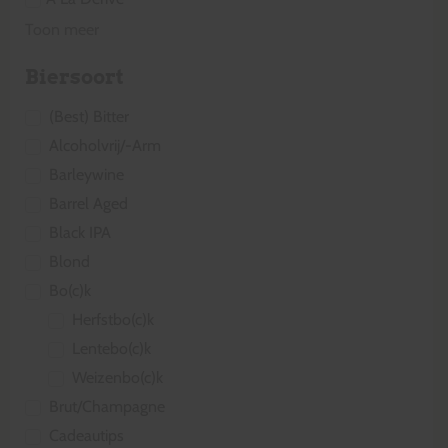
Toon meer
Biersoort
(Best) Bitter
Alcoholvrij/-Arm
Barleywine
Barrel Aged
Black IPA
Blond
Bo(c)k
Herfstbo(c)k
Lentebo(c)k
Weizenbo(c)k
Brut/Champagne
Cadeautips