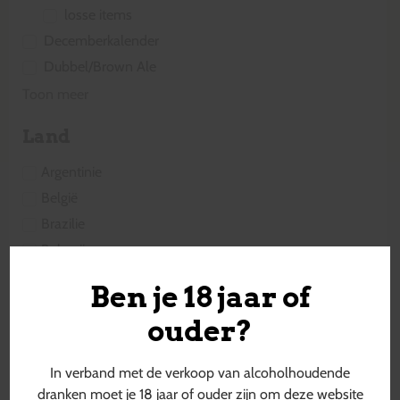
losse items
Decemberkalender
Dubbel/Brown Ale
Toon meer
Land
Argentinie
België
Brazilie
Bulgarije
Canada
Ben je 18 jaar of
Cyprus
ouder?
Denemarken
Duitsland
In verband met de verkoop van alcoholhoudende
Engeland
dranken moet je 18 jaar of ouder zijn om deze website