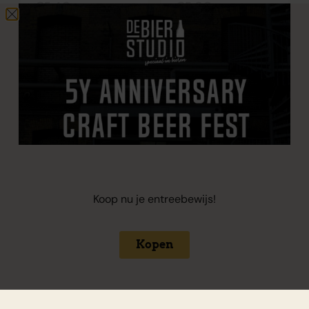
€
5,60
€
5,80
+
€
0,15
statiegeld
+
€
0,15
statiegeld
Koop nu je entreebewijs!
Kopen
Brewski 4-Ever
Mandarin,