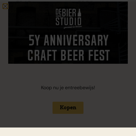
€
5,60
€
5,80
+
€
0,15
statiegeld
+
€
0,15
statiegeld
Koop nu je entreebewijs!
Kopen
Brewski 4-Ever
Mandarin,