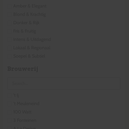
Amber & Elegant
Blond & Krachtig
Donker & Rijk
Fris & Fruitig
Intens & Uitdagend
Lokaal & Regionaal
Soepel & Subtiel
Brouwerij
't Ij
't Meuleneind
100 Watt
3 Fonteinen
A La Derive