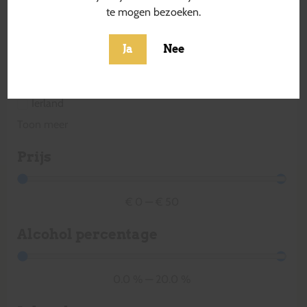
Estland
te mogen bezoeken.
Finland
Frankrijk
Ja
Nee
Griekenland
Hongarije
Ierland
Toon meer
Prijs
€
0
—
€
50
Alcohol percentage
0.0
%
—
20.0
%