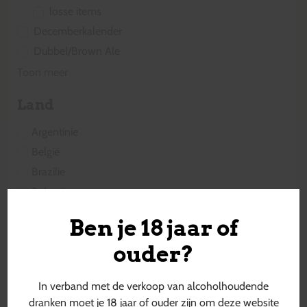
losse items
Decemberkalender
Dubbel/Brown Ale
Toon meer
Land
Argentinie
België
Brazilie
Bulgarije
Canada
Ben je 18 jaar of
Cyprus
ouder?
Denemarken
Duitsland
In verband met de verkoop van alcoholhoudende
Engeland
dranken moet je 18 jaar of ouder zijn om deze website