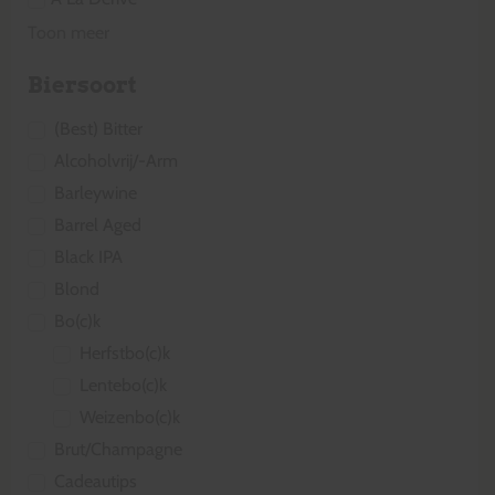
Toon meer
Biersoort
(Best) Bitter
Alcoholvrij/-Arm
Barleywine
Barrel Aged
Black IPA
Blond
Bo(c)k
Herfstbo(c)k
Lentebo(c)k
Weizenbo(c)k
Brut/Champagne
Cadeautips