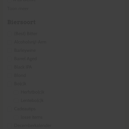
Toon meer
Biersoort
(Best) Bitter
Alcoholvrij/-Arm
Barleywine
Barrel Aged
Black IPA
Blond
Bo(c)k
Herfstbo(c)k
Lentebo(c)k
Cadeautips
losse items
Decemberkalender