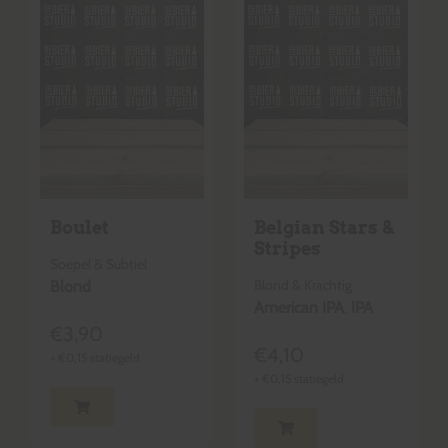
Boulet
Belgian Stars &
Stripes
Soepel & Subtiel
Blond & Krachtig
Blond
American IPA
,
IPA
€
3,90
€
4,10
+
€
0,15
statiegeld
+
€
0,15
statiegeld