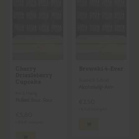
Cherry
Brewski 4-Ever
Drizzleberry
Soepel & Subtiel
Cupcake
Alcoholvrij/-Arm
Fris & Fruitig
Fruited Sour
,
Sour
€
2,50
+
€
0,15
statiegeld
€
5,80
+
€
0,15
statiegeld