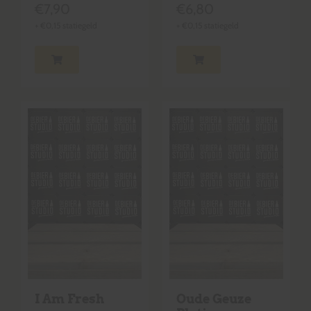
€
7,90
€
6,80
+
€
0,15
statiegeld
+
€
0,15
statiegeld
I Am Fresh
Oude Geuze