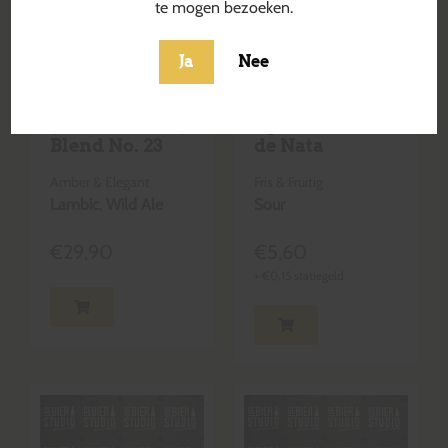
te mogen bezoeken.
Ja
Nee
Druif Muscaris
Peach &
(SEASON 21/22)
Apricot Pastel
Blend No. 23
de Nata
Amber & Elegant
Fris & Fruitig
Lambic
,
Wild Ale
Sour
€
29,90
€
5,60
+
€
0,15
statiegeld