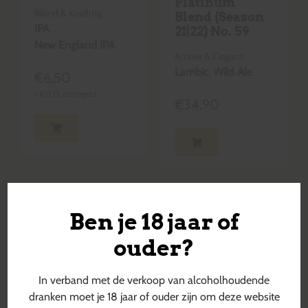
Platinum
Blond & Krachtig
Blend (Season
IPA
,
21|22) No. 59
New England IPA
Amber & Elegant
Lambic
,
Wild Ale
€
6,50
+
€
0,15
statiegeld
€
34,90
Ben je 18 jaar of
ouder?
In verband met de verkoop van alcoholhoudende
dranken moet je 18 jaar of ouder zijn om deze website