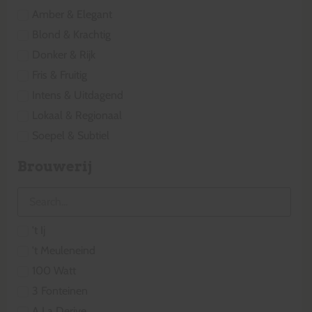
Amber & Elegant
Blond & Krachtig
Donker & Rijk
Fris & Fruitig
Intens & Uitdagend
Lokaal & Regionaal
Soepel & Subtiel
Brouwerij
't Ij
't Meuleneind
100 Watt
3 Fonteinen
A La Derive