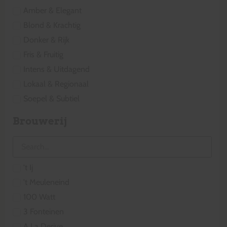
Amber & Elegant
Blond & Krachtig
Donker & Rijk
Fris & Fruitig
Intens & Uitdagend
Lokaal & Regionaal
Soepel & Subtiel
Brouwerij
't Ij
't Meuleneind
100 Watt
3 Fonteinen
A La Derive