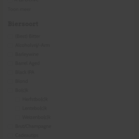
Toon meer
Biersoort
(Best) Bitter
Alcoholvrij/-Arm
Barleywine
Barrel Aged
Black IPA
Blond
Bo(c)k
Herfstbo(c)k
Lentebo(c)k
Weizenbo(c)k
Brut/Champagne
Cadeautips