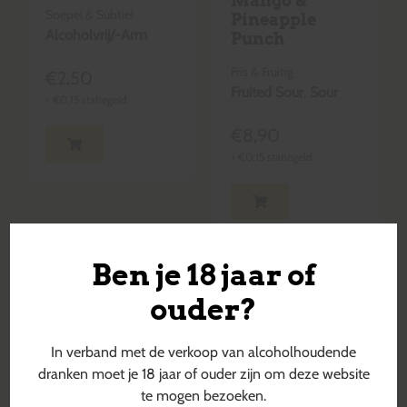
Mango &
Soepel & Subtiel
Pineapple
Alcoholvrij/-Arm
Punch
Fris & Fruitig
€
2,50
Fruited Sour
,
Sour
+
€
0,15
statiegeld
€
8,90
+
€
0,15
statiegeld
Ben je 18 jaar of
ouder?
In verband met de verkoop van alcoholhoudende
dranken moet je 18 jaar of ouder zijn om deze website
te mogen bezoeken.