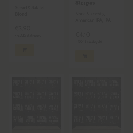
Stripes
Soepel & Subtiel
Blond & Krachtig
Blond
American IPA
,
IPA
€
3,90
€
4,10
+
€
0,15
statiegeld
+
€
0,15
statiegeld