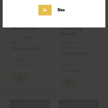
Ja
Nee
Blind Quest
Oooh, Big
Strech
Blond & Krachtig
Blond & Krachtig
IPA
,
IPA
,
New England IPA
New England IPA
€
7,90
€
6,70
+
€
0,15
statiegeld
+
€
0,15
statiegeld