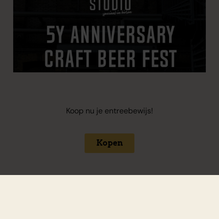
Koop nu je entreebewijs!
Kopen
Cherry
Brewski 4-Ever
Drizzleberry
Soepel & Subtiel
Cupcake
Alcoholvrij/-Arm
Fris & Fruitig