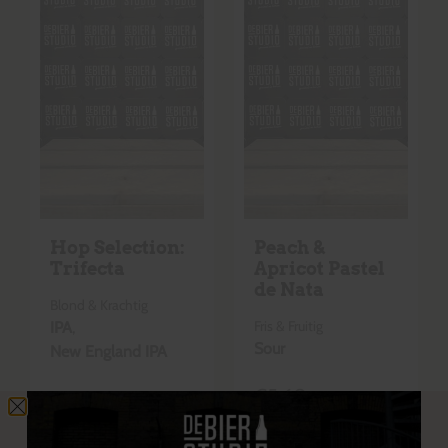
Hop Selection:
Peach &
Trifecta
Apricot Pastel
de Nata
Blond & Krachtig
Fris & Fruitig
IPA
,
Sour
New England IPA
€
5,60
€
6,90
+
€
0,15
statiegeld
+
€
0,15
statiegeld