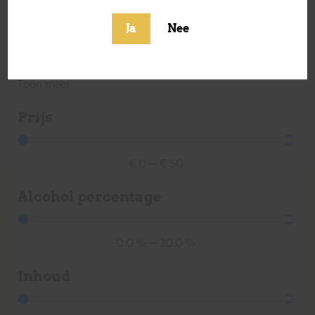
Frankrijk
Griekenland
Ja
Nee
Hongarije
Ierland
Toon meer
Prijs
€
0
—
€
50
Alcohol percentage
0.0
%
—
20.0
%
Inhoud