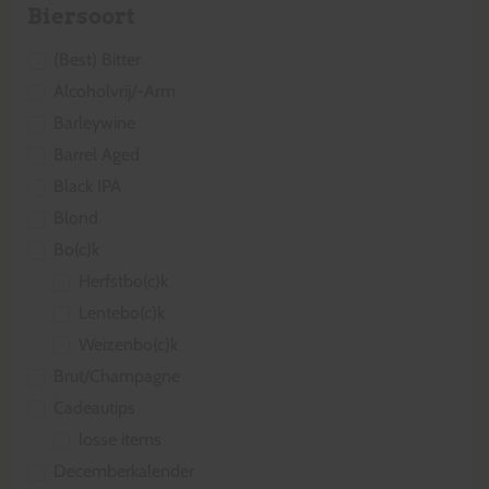
Biersoort
(Best) Bitter
Alcoholvrij/-Arm
Barleywine
Barrel Aged
Black IPA
Blond
Bo(c)k
Herfstbo(c)k
Lentebo(c)k
Weizenbo(c)k
Brut/Champagne
Cadeautips
losse items
Decemberkalender