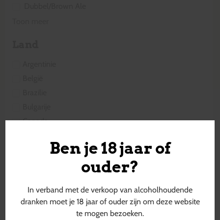
Dubbel/Brown Ale
Toon meer
Land
Argentinie
België
Brazilie
Bulgarije
Canada
Cyprus
Ben je 18 jaar of
Denemarken
ouder?
Duitsland
Engeland
In verband met de verkoop van alcoholhoudende
Estland
dranken moet je 18 jaar of ouder zijn om deze website
Finland
te mogen bezoeken.