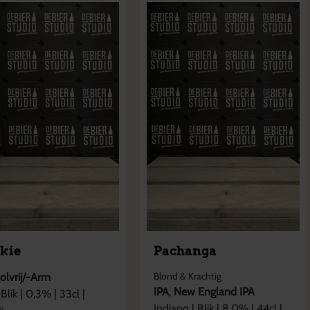
nkie
Pachanga
Blond & Krachtig
olvrij/-Arm
IPA
,
New England IPA
Blik
|
0,3
% |
33cl
|
Indiano
|
Blik
|
8,0
% |
44cl
|