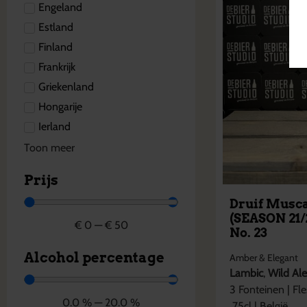
Engeland
Estland
Finland
Frankrijk
Griekenland
Hongarije
Ierland
Toon meer
Prijs
Druif Musc
(SEASON 21/
€
0
—
€
50
No. 23
Alcohol percentage
Amber & Elegant
Lambic
,
Wild Al
3 Fonteinen
|
Fle
0.0
%
—
20.0
%
75cl
|
België