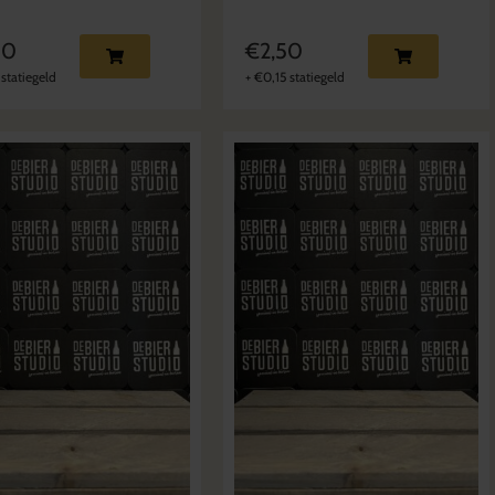
80
€
2,50
statiegeld
+
€
0,15
statiegeld