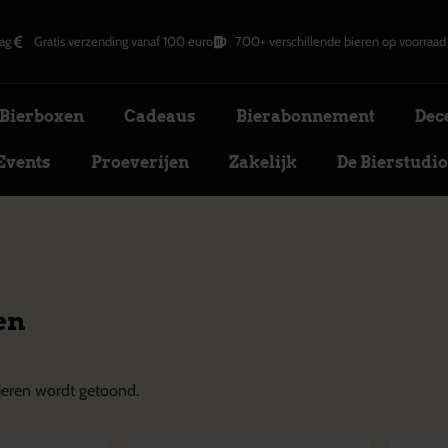
ag
Gratis verzending vanaf 100 euro
700+ verschillende bieren op voorraad
Bierboxen
Cadeaus
Bierabonnement
Dec
Events
Proeverijen
Zakelijk
De Bierstudi
en
eren wordt getoond.