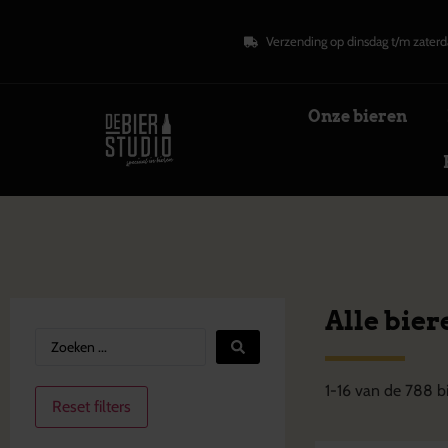
Verzending op dinsdag t/m zaterd
Onze bieren
Alle bier
1
-
16
van de
788
bi
Reset filters