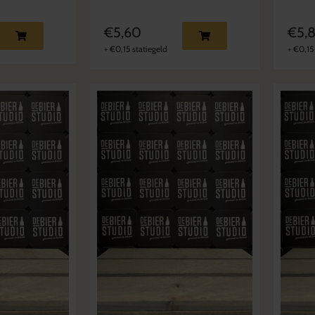
€
5,60
€
5,
+
€
0,15
statiegeld
+
€
0,15