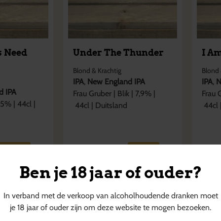
s Need
Under The Thunder
I A
Blond & Krachtig
Blond 
IPA
,
New England IPA
IPA
,
N
d IPA
Frau Gruber
|
Blik
|
7,9
% |
Frau 
,5
% |
44cl
|
44cl
|
Duitsland
44cl
€
6,80
€
6,
+
€
0,15
statiegeld
+
€
0,15
Ben je 18 jaar of ouder?
In verband met de verkoop van alcoholhoudende dranken moet
je 18 jaar of ouder zijn om deze website te mogen bezoeken.