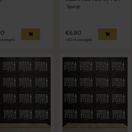
ë
Spanje
40
€
6,80
statiegeld
+
€
0,15
statiegeld