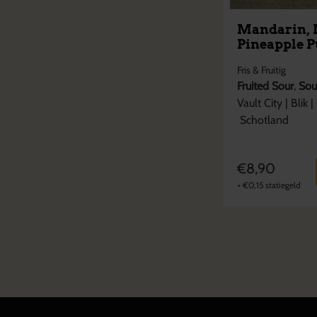
Mandarin, 
Pineapple 
Fris & Fruitig
Fruited Sour
,
Sou
Vault City
|
Blik
|
Schotland
€
8,90
+
€
0,15
statiegeld