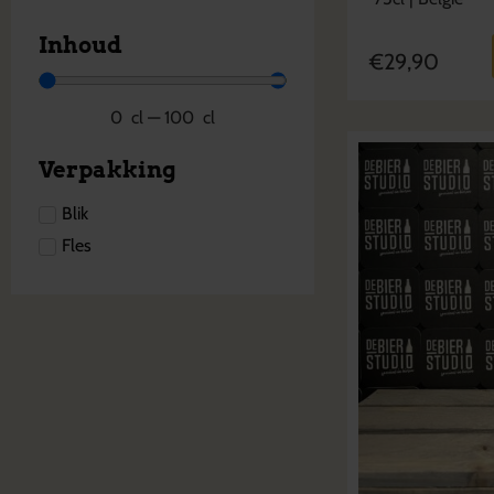
Inhoud
€
29,90
0
cl
—
100
cl
Verpakking
Blik
Fles