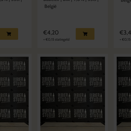
Belgi
België
€
4,20
€
3,
+
€
0,15
statiegeld
+
€
0,15