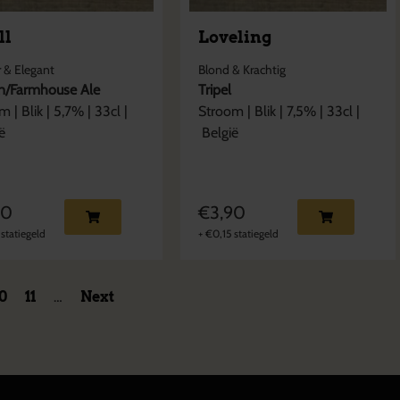
ll
Loveling
 & Elegant
Blond & Krachtig
n/Farmhouse Ale
Tripel
om
|
Blik
|
5,7
% |
33cl
|
Stroom
|
Blik
|
7,5
% |
33cl
|
ë
België
90
€
3,90
statiegeld
+
€
0,15
statiegeld
10
11
…
Next