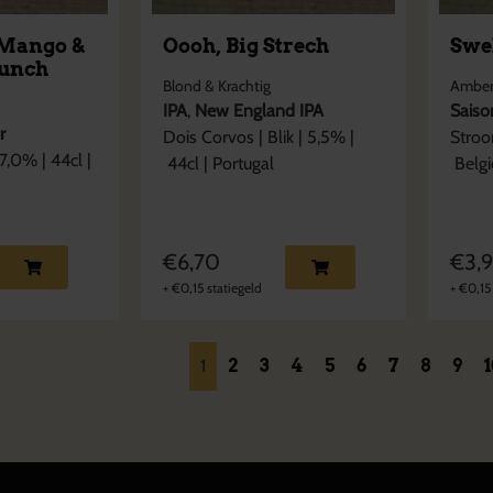
Mango &
Oooh, Big Strech
Swe
Punch
Blond & Krachtig
Amber
IPA
,
New England IPA
Saiso
r
Dois Corvos
|
Blik
|
5,5
% |
Stro
7,0
% |
44cl
|
44cl
|
Portugal
Belgi
€
6,70
€
3,
+
€
0,15
statiegeld
+
€
0,15
1
2
3
4
5
6
7
8
9