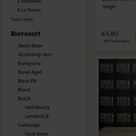
3 Fonteinen
België
A La Derive
Toon meer
Biersoort
€
4,80
+
€
0,15
statiegeld
(Best) Bitter
Alcoholvrij/-Arm
Barleywine
Barrel Aged
Black IPA
Blond
Bo(c)k
Herfstbo(c)k
Lentebo(c)k
Cadeautips
losse items