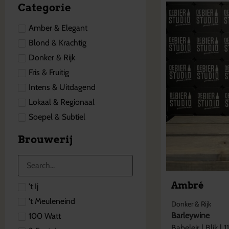
Categorie
Amber & Elegant
Blond & Krachtig
Donker & Rijk
Fris & Fruitig
Intens & Uitdagend
Lokaal & Regionaal
Soepel & Subtiel
Brouwerij
Ambré
't Ij
't Meuleneind
Donker & Rijk
Barleywine
100 Watt
Babeleir
|
Blik
|
1