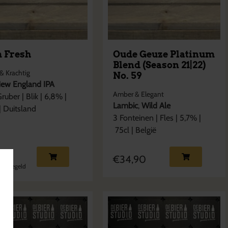
m Fresh
Oude Geuze Platinum
Blend (Season 21|22)
& Krachtig
No. 59
ew England IPA
Amber & Elegant
Gruber
|
Blik
|
6,8
% |
Lambic
,
Wild Ale
|
Duitsland
3 Fonteinen
|
Fles
|
5,7
% |
75cl
|
België
50
€
34,90
statiegeld