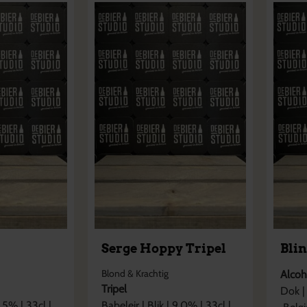
Serge Hoppy Tripel
Bli
Blond & Krachtig
Alcoh
Tripel
Dok
|
1,5
% |
33cl
|
Babeleir
|
Blik
|
9,0
% |
33cl
|