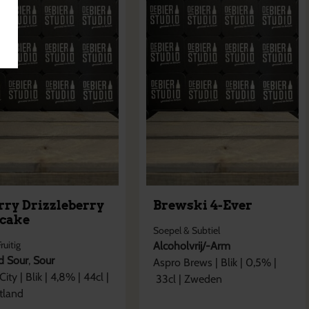
rry Drizzleberry
Brewski 4-Ever
cake
Soepel & Subtiel
Fruitig
Alcoholvrij/-Arm
ed Sour
,
Sour
Aspro Brews
|
Blik
|
0,5
% |
City
|
Blik
|
4,8
% |
44cl
|
33cl
|
Zweden
tland