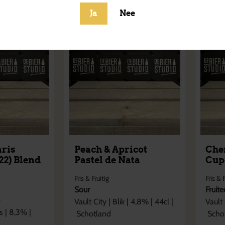
Ja
Nee
aris
Peach & Apricot
Che
22) Blend
Pastel de Nata
Cup
Fris & Fruitig
Fris & 
Sour
Fruit
e
Vault City
|
Blik
|
4,8
% |
44cl
|
Vault 
s
|
8,3
% |
Schotland
Scho