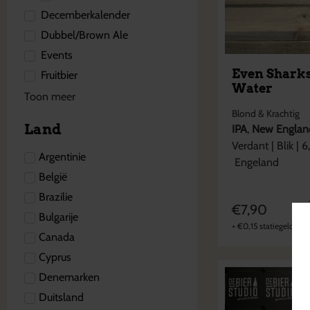
Decemberkalender
Dubbel/Brown Ale
Events
Even Shark
Fruitbier
Water
Toon meer
Blond & Krachtig
Land
IPA
,
New Englan
Verdant
|
Blik
|
6
Argentinie
Engeland
België
Brazilie
€
7,90
Bulgarije
+
€
0,15
statiegeld
Canada
Cyprus
Denemarken
Duitsland