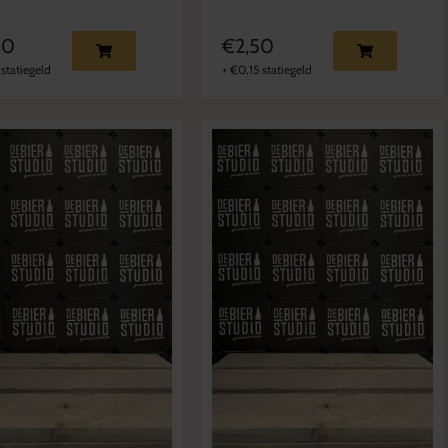
80
€
2,50
statiegeld
+
€
0,15
statiegeld