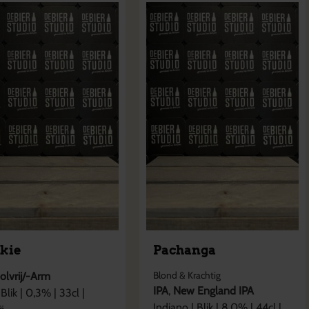
nkie
Pachanga
Blond & Krachtig
olvrij/-Arm
IPA
,
New England IPA
Blik
|
0,3
% |
33cl
|
Indiano
|
Blik
|
8,0
% |
44cl
|