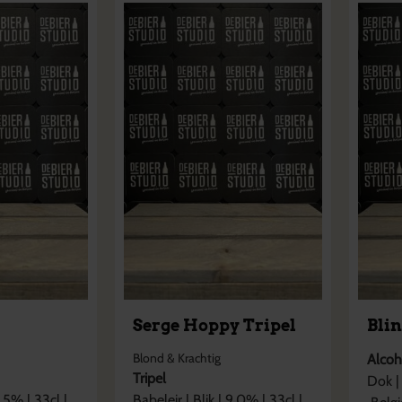
Serge Hoppy Tripel
Bli
Blond & Krachtig
Alcoh
Tripel
Dok
|
1,5
% |
33cl
|
Babeleir
|
Blik
|
9,0
% |
33cl
|