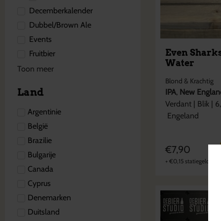
Decemberkalender
Dubbel/Brown Ale
Events
Even Shark
Fruitbier
Water
Toon meer
Blond & Krachtig
Land
IPA
,
New Englan
Verdant
|
Blik
|
6
Argentinie
Engeland
België
Brazilie
€
7,90
Bulgarije
+
€
0,15
statiegeld
Canada
Cyprus
Denemarken
Duitsland