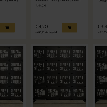
Belgi
België
€
4,20
€
3,
+
€
0,15
statiegeld
+
€
0,15