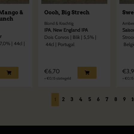
Mango &
Oooh, Big Strech
Swe
Punch
Blond & Krachtig
Amber
IPA
,
New England IPA
Saiso
r
Dois Corvos
|
Blik
|
5,5
% |
Stro
7,0
% |
44cl
|
44cl
|
Portugal
Belgi
€
6,70
€
3,
+
€
0,15
statiegeld
+
€
0,15
1
2
3
4
5
6
7
8
9