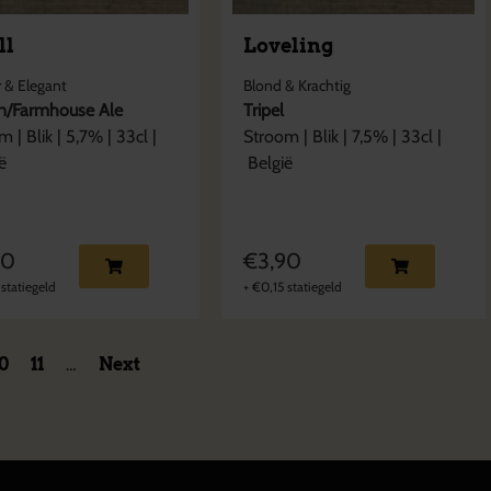
ll
Loveling
 & Elegant
Blond & Krachtig
n/Farmhouse Ale
Tripel
om
|
Blik
|
5,7
% |
33cl
|
Stroom
|
Blik
|
7,5
% |
33cl
|
ë
België
90
€
3,90
statiegeld
+
€
0,15
statiegeld
10
11
…
Next