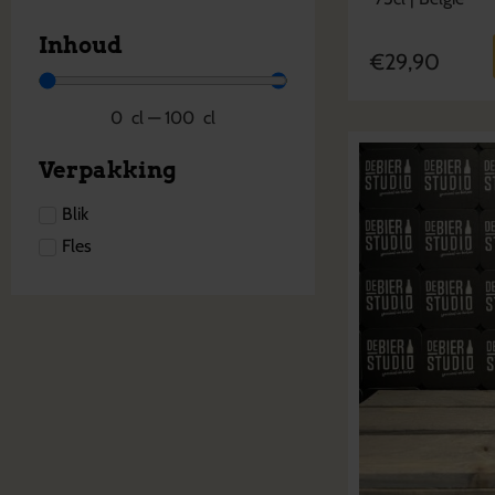
Inhoud
€
29,90
0
cl
—
100
cl
Verpakking
Blik
Fles