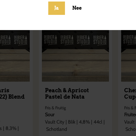
Ja
Nee
aris
Peach & Apricot
Che
22) Blend
Pastel de Nata
Cup
Fris & Fruitig
Fris & 
Sour
Fruit
e
Vault City
|
Blik
|
4,8
% |
44cl
|
Vault 
s
|
8,3
% |
Schotland
Scho