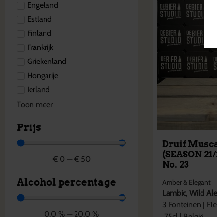
Engeland
Estland
Finland
Frankrijk
Griekenland
Hongarije
Ierland
Toon meer
Prijs
Druif Musc
(SEASON 21/
€
0
—
€
50
No. 23
Alcohol percentage
Amber & Elegant
Lambic
,
Wild Al
3 Fonteinen
|
Fle
0.0
%
—
20.0
%
75cl
|
België