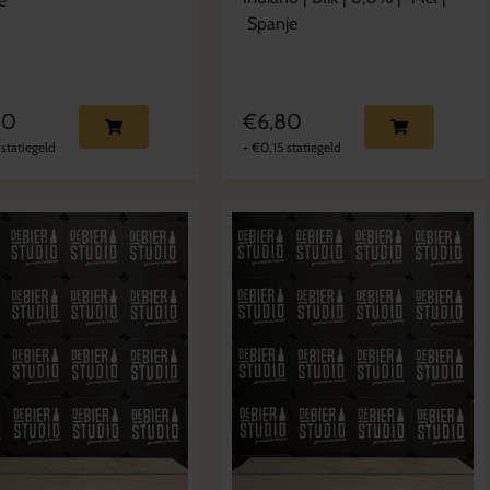
ë
Spanje
40
€
6,80
statiegeld
+
€
0,15
statiegeld