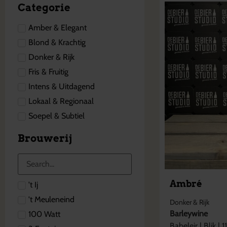
Categorie
Amber & Elegant
Blond & Krachtig
Donker & Rijk
Fris & Fruitig
Intens & Uitdagend
Lokaal & Regionaal
Soepel & Subtiel
Brouwerij
Ambré
't Ij
't Meuleneind
Donker & Rijk
Barleywine
100 Watt
Babeleir
|
Blik
|
1