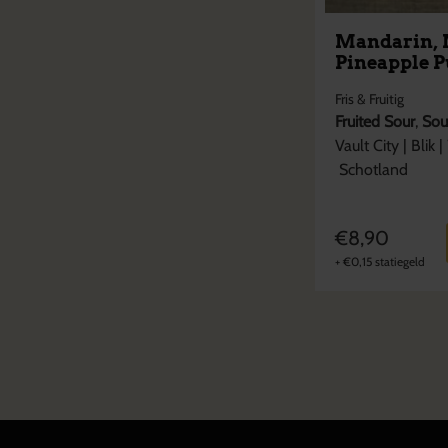
Mandarin, 
Pineapple 
Fris & Fruitig
Fruited Sour
,
Sou
Vault City
|
Blik
|
Schotland
€
8,90
+
€
0,15
statiegeld