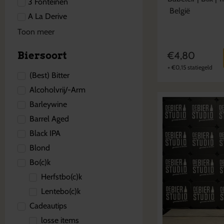
3 Fonteinen
België
A La Derive
Toon meer
Biersoort
€
4,80
+
€
0,15
statiegeld
(Best) Bitter
Alcoholvrij/-Arm
Barleywine
Barrel Aged
Black IPA
Blond
Bo(c)k
Herfstbo(c)k
Lentebo(c)k
Cadeautips
losse items