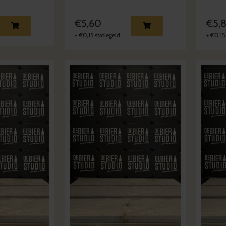
€
5,60
€
5,
+
€
0,15
statiegeld
+
€
0,15