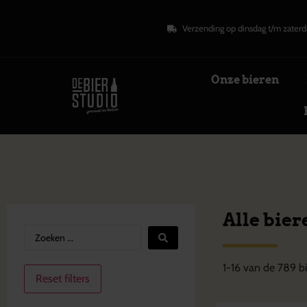
Verzending op dinsdag t/m zaterd
Onze bieren
Alle bier
1
-
16
van de
789
bi
Reset filters