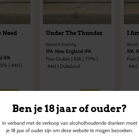
s Need
Under The Thunder
I A
Blond & Krachtig
Blond 
IPA
,
New England IPA
IPA
,
N
d IPA
Frau Gruber
|
Blik
|
7,9
% |
Frau 
,5
% |
44cl
|
44cl
|
Duitsland
44cl
€
6,80
€
6,
+
€
0,15
statiegeld
+
€
0,15
Ben je 18 jaar of ouder?
In verband met de verkoop van alcoholhoudende dranken moet
je 18 jaar of ouder zijn om deze website te mogen bezoeken.