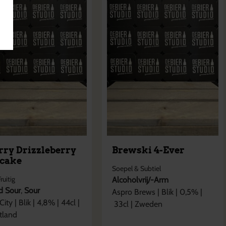
rry Drizzleberry
Brewski 4-Ever
cake
Soepel & Subtiel
Fruitig
Alcoholvrij/-Arm
ed Sour
,
Sour
Aspro Brews
|
Blik
|
0,5
% |
City
|
Blik
|
4,8
% |
44cl
|
33cl
|
Zweden
tland