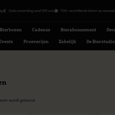
ag
Gratis verzending vanaf 100 euro
700+ verschillende bieren op voorraad
Bierboxen
Cadeaus
Bierabonnement
Dec
Events
Proeverijen
Zakelijk
De Bierstudi
en
eren wordt getoond.