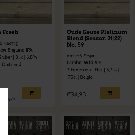
m Fresh
Oude Geuze Platinum
Blend (Season 21|22)
& Krachtig
No. 59
ew England IPA
Amber & Elegant
Gruber
|
Blik
|
6,8
% |
Lambic
,
Wild Ale
|
Duitsland
3 Fonteinen
|
Fles
|
5,7
% |
75cl
|
België
50
€
34,90
statiegeld