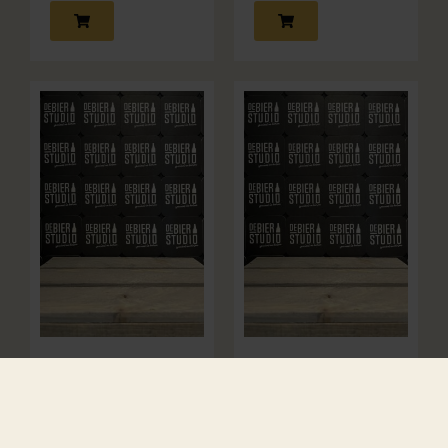
Brewski 4-Ever
Mandarin,
Mango &
Soepel & Subtiel
Pineapple
Alcoholvrij/-Arm
Punch