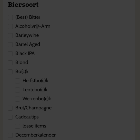
Biersoort
(Best) Bitter
Alcoholvrij/-Arm
Barleywine
Barrel Aged
Black IPA
Blond
Bo(c)k
Herfstbo(c)k
Lentebo(c)k
Weizenbo(c)k
Brut/Champagne
Cadeautips
losse items
Decemberkalender