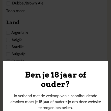
Dubbel/Brown Ale
Toon meer
Land
Argentinie
België
Brazilie
Bulgarije
Canada
Cyprus
Ben je 18 jaar of
Denemarken
ouder?
Duitsland
Engeland
In verband met de verkoop van alcoholhoudende
Estland
dranken moet je 18 jaar of ouder zijn om deze website
Finland
te mogen bezoeken.