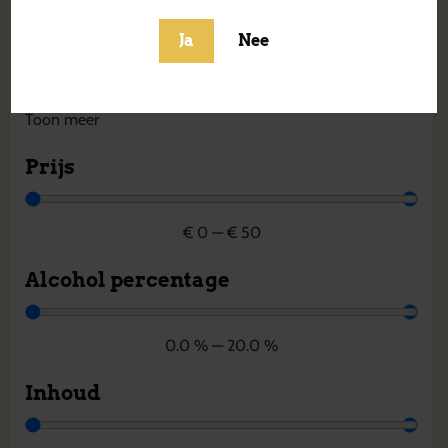
Frankrijk
Griekenland
Ja
Nee
Hongarije
Ierland
Toon meer
Prijs
€
0
—
€
50
Alcohol percentage
0.0
%
—
20.0
%
Inhoud