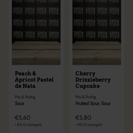
Peach &
Cherry
Apricot Pastel
Drizzleberry
de Nata
Cupcake
Fris & Fruitig
Fris & Fruitig
Sour
Fruited Sour
,
Sour
€
5,60
€
5,80
+
€
0,15
statiegeld
+
€
0,15
statiegeld