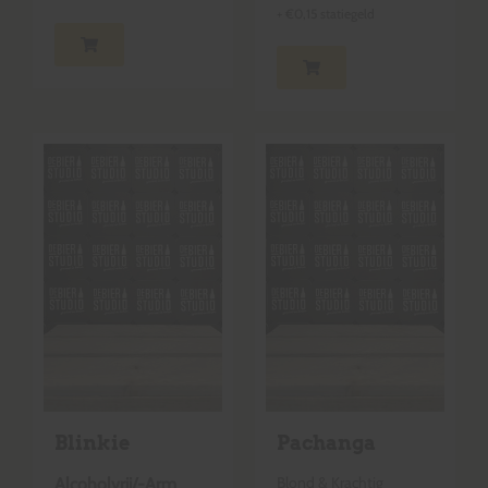
+
€
0,15
statiegeld
Blinkie
Pachanga
Blond & Krachtig
Alcoholvrij/-Arm