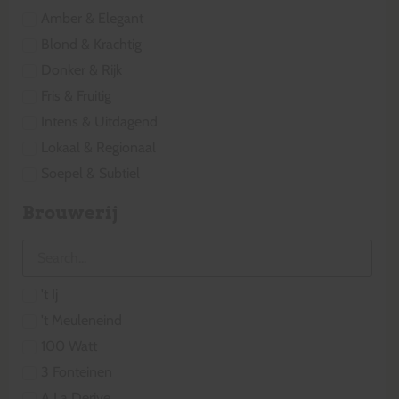
Amber & Elegant
Blond & Krachtig
Donker & Rijk
Fris & Fruitig
Intens & Uitdagend
Lokaal & Regionaal
Soepel & Subtiel
Brouwerij
't Ij
't Meuleneind
100 Watt
3 Fonteinen
A La Derive