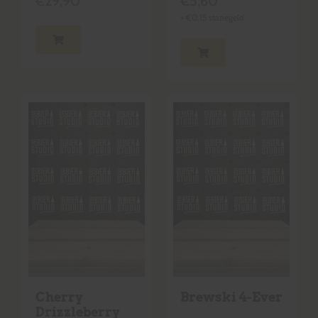
€
29,90
€
5,60
+
€
0,15
statiegeld
Cherry
Brewski 4-Ever
Drizzleberry