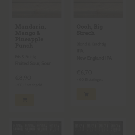
Mandarin,
Oooh, Big
Mango &
Strech
Pineapple
Blond & Krachtig
Punch
IPA
,
Fris & Fruitig
New England IPA
Fruited Sour
,
Sour
€
6,70
€
8,90
+
€
0,15
statiegeld
+
€
0,15
statiegeld