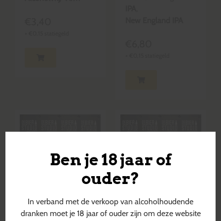
IPA
,
€
3,40
New England IPA
+
€
0,15
statiegeld
€
6,80
+
€
0,15
statiegeld
Ben je 18 jaar of
ouder?
In verband met de verkoop van alcoholhoudende
dranken moet je 18 jaar of ouder zijn om deze website