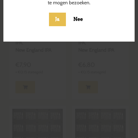
te mogen bezoeken.
Even Sharks
Under The
Ja
Nee
Need Water
Thunder
Blond & Krachtig
Blond & Krachtig
IPA
,
IPA
,
New England IPA
New England IPA
€
7,90
€
6,80
+
€
0,15
statiegeld
+
€
0,15
statiegeld