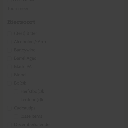
Toon meer
Biersoort
(Best) Bitter
Alcoholvrij/-Arm
Barleywine
Barrel Aged
Black IPA
Blond
Bo(c)k
Herfstbo(c)k
Lentebo(c)k
Cadeautips
losse items
Decemberkalender