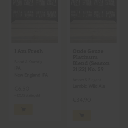
I Am Fresh
Oude Geuze
Platinum
Blond & Krachtig
Blend (Season
IPA
,
21|22) No. 59
New England IPA
Amber & Elegant
Lambic
,
Wild Ale
€
6,50
+
€
0,15
statiegeld
€
34,90