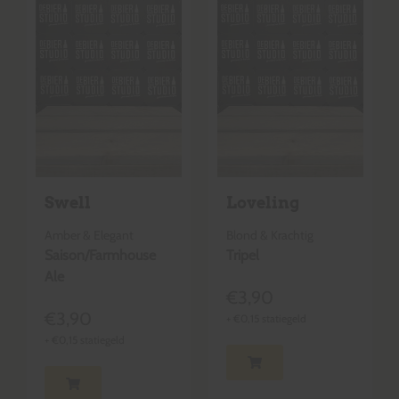
Swell
Loveling
Amber & Elegant
Blond & Krachtig
Saison/Farmhouse
Tripel
Ale
€
3,90
€
3,90
+
€
0,15
statiegeld
+
€
0,15
statiegeld