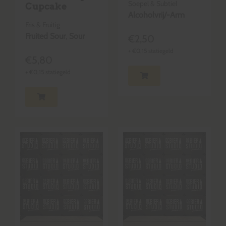
Soepel & Subtiel
Cupcake
Alcoholvrij/-Arm
Fris & Fruitig
Fruited Sour
,
Sour
€
2,50
+
€
0,15
statiegeld
€
5,80
+
€
0,15
statiegeld