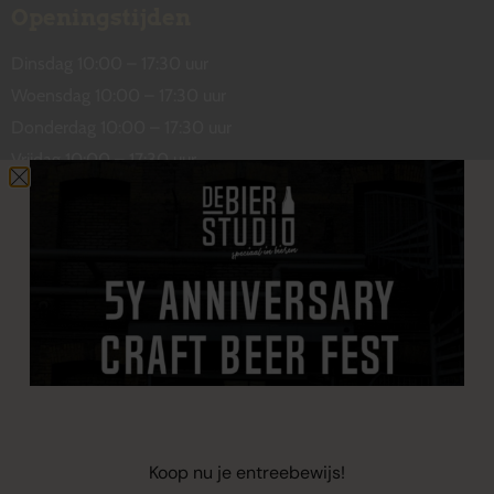
Openingstijden
Dinsdag 10:00 – 17:30 uur
Woensdag 10:00 – 17:30 uur
Donderdag 10:00 – 17:30 uur
Vrijdag 10:00 – 17:30 uur
Zaterdag 10:00 – 17:00 uur
Contact
De Wetstraat 31
7551 GA Hengelo
welkom@debierstudio.nl
06 50 63 60 47
Koop nu je entreebewijs!