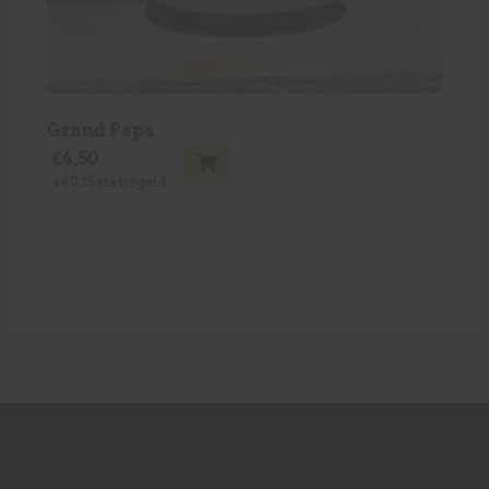
Grand Papa
€
4,50
+
€
0,15
statiegeld