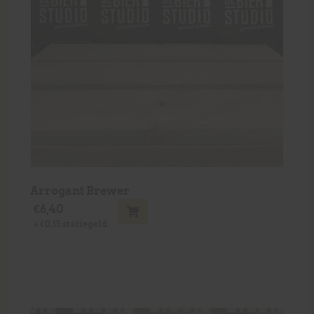
Arrogant Brewer
€
6,40
+
€
0,15
statiegeld