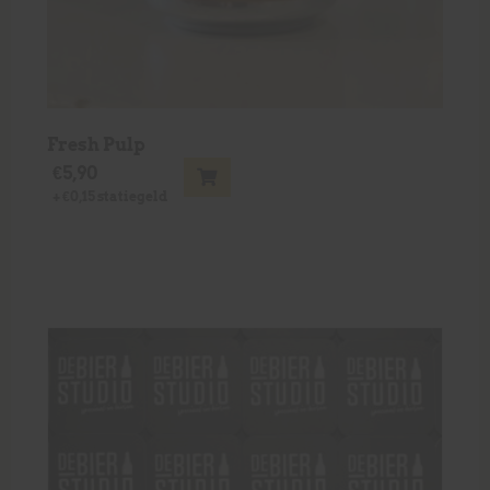
Fresh Pulp
€
5,90
+
€
0,15
statiegeld