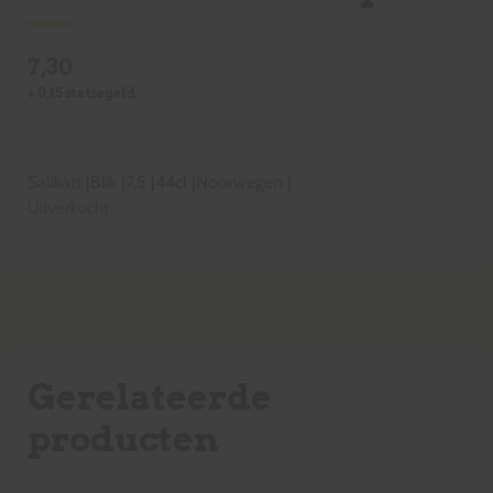
7,30
+
0,15
statiegeld
Salikatt
|
Blik
|
7,5
|
44cl
|
Noorwegen
|
Uitverkocht
Gerelateerde
producten