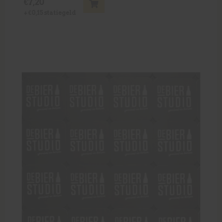
€
7,20
+
€
0,15
statiegeld