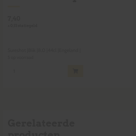
7,40
+
0,15
statiegeld
Sureshot
|
Blik
|
8,0
|
44cl
|
Engeland
|
5 op voorraad
Gerelateerde
producten