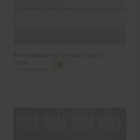
Sticky Business: Espresso Martini
€
5,40
+
€
0,15
statiegeld