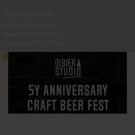
Openingstijden
Dinsdag 10:00 – 17:30 uur
Woensdag 10:00 – 17:30 uur
Donderdag 10:00 – 17:30 uur
Vrijdag 10:00 – 17:30 uur
Zaterdag 10:00 – 17:00 uur
Contact
De Wetstraat 31
7551 GA Hengelo
welkom@debierstudio.nl
06 50 63 60 47