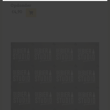
Opdonder
€
4,90