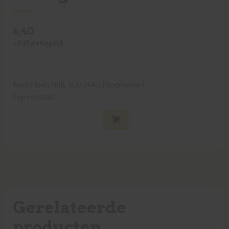
6,40
+
0,15
statiegeld
Bere Noah
|
Blik
|
6,0
|
44cl
|
Roemenie
|
1 op voorraad
Gerelateerde
producten