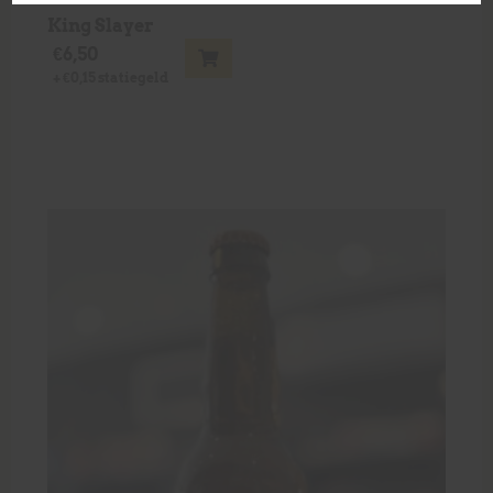
King Slayer
€
6,50
+
€
0,15
statiegeld