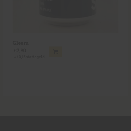
Gleam
€
7,90
+
€
0,15
statiegeld