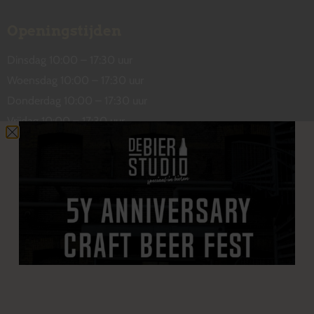
Openingstijden
Dinsdag 10:00 – 17:30 uur
Woensdag 10:00 – 17:30 uur
Donderdag 10:00 – 17:30 uur
Vrijdag 10:00 – 17:30 uur
Zaterdag 10:00 – 17:00 uur
Contact
De Wetstraat 31
7551 GA Hengelo
welkom@debierstudio.nl
06 50 63 60 47