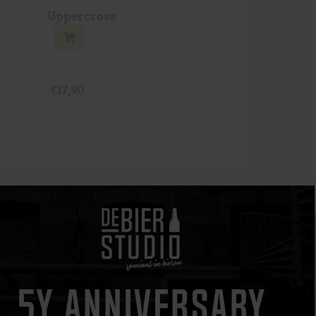
k
Uppercross
€
17,90