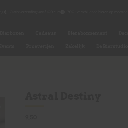
ag
Gratis verzending vanaf 100 euro
700+ verschillende bieren op voorraad
Bierboxen
Cadeaus
Bierabonnement
Dec
Events
Proeverijen
Zakelijk
De Bierstudi
Astral Destiny
9,50