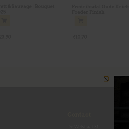
ett & Sauvage | Bouquet
Fredriksdal Oude Krie
025
Foeder Finish
23,90
€
10,70
Contact
De Wetstraat 31