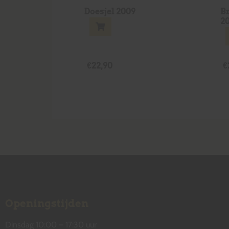
Doesjel 2009
Br
2
€
22,90
€
Openingstijden
Dinsdag 10:00 – 17:30 uur