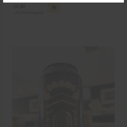
€
6,80
+
€
0,15
statiegeld