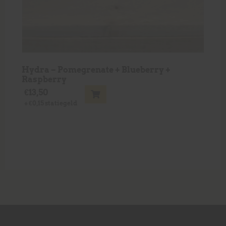
Hydra – Pomegrenate + Blueberry +
Raspberry
€
13,50
+
€
0,15
statiegeld