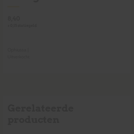
8,40
+
0,15
statiegeld
Ophiussa
|
Uitverkocht
Gerelateerde
producten