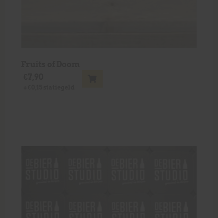
Fruits of Doom
€
7,90
+
€
0,15
statiegeld