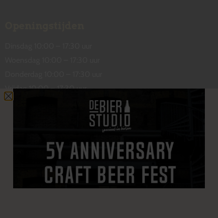
Openingstijden
Dinsdag 10:00 – 17:30 uur
Woensdag 10:00 – 17:30 uur
Donderdag 10:00 – 17:30 uur
Vrijdag 10:00 – 17:30 uur
Zaterdag 10:00 – 17:00 uur
Contact
De Wetstraat 31
7551 GA Hengelo
welkom@debierstudio.nl
06 50 63 60 47