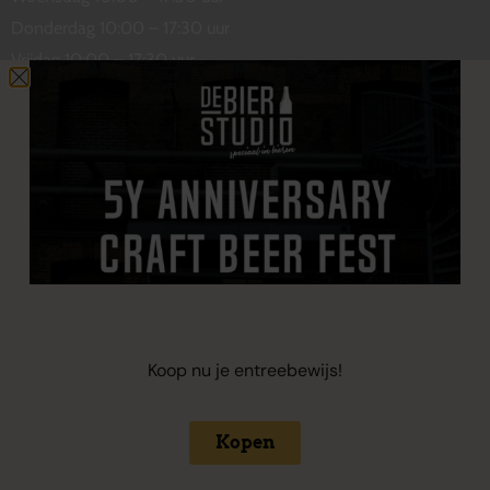
Donderdag 10:00 – 17:30 uur
Vrijdag 10:00 – 17:30 uur
Zaterdag 10:00 – 17:00 uur
Contact
De Wetstraat 31
7551 GA Hengelo
welkom@debierstudio.nl
06 50 63 60 47
Koop nu je entreebewijs!
Kopen
Copyright 2024 © De Bierstudio
Algemene voorwaarden
Privacybeleid