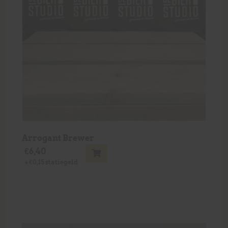
Arrogant Brewer
€
6,40
+
€
0,15
statiegeld