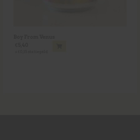
Boy From Venus
€
5,40
+
€
0,15
statiegeld