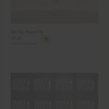
Get Up, Stand Up
€
7,20
+
€
0,15
statiegeld