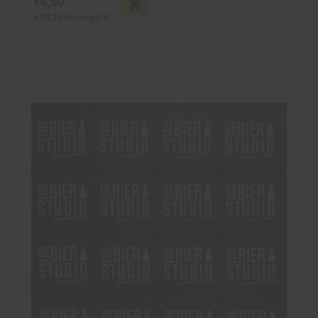
€
4,50
+
€
0,15
statiegeld