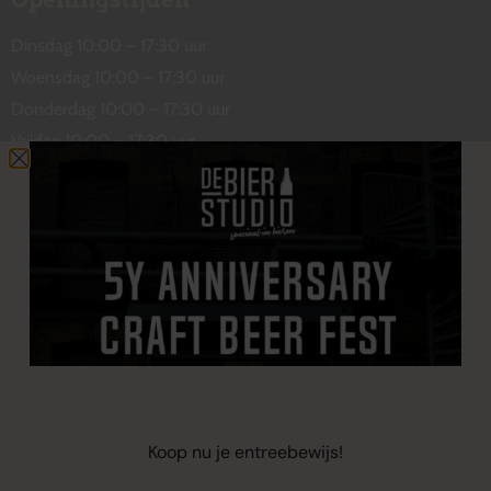
Openingstijden
Dinsdag 10:00 – 17:30 uur
Woensdag 10:00 – 17:30 uur
Donderdag 10:00 – 17:30 uur
Vrijdag 10:00 – 17:30 uur
Zaterdag 10:00 – 17:00 uur
Contact
De Wetstraat 31
7551 GA Hengelo
welkom@debierstudio.nl
06 50 63 60 47
Koop nu je entreebewijs!