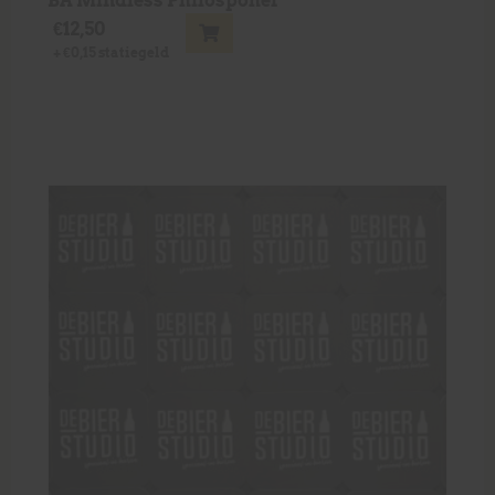
BA Mindless Philospoher
€
12,50
+
€
0,15
statiegeld