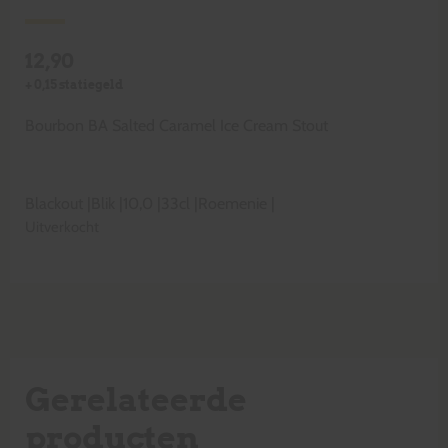
12,90
+
0,15
statiegeld
Bourbon BA Salted Caramel Ice Cream Stout
Blackout
|
Blik
|
10,0
|
33cl
|
Roemenie
|
Uitverkocht
Gerelateerde
producten