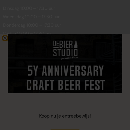
Dinsdag 10:00 – 17:30 uur
Woensdag 10:00 – 17:30 uur
Donderdag 10:00 – 17:30 uur
Vrijdag 10:00 – 17:30 uur
Zaterdag 10:00 – 17:00 uur
Contact
De Wetstraat 31
7551 GA Hengelo
welkom@debierstudio.nl
06 50 63 60 47
Koop nu je entreebewijs!