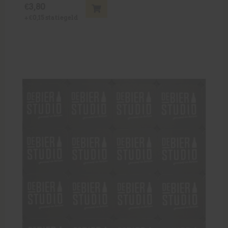
€
3,80
+
€
0,15
statiegeld