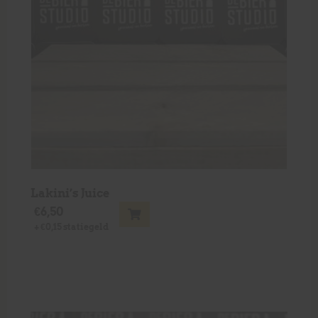
Lakini’s Juice
€
6,50
+
€
0,15
statiegeld