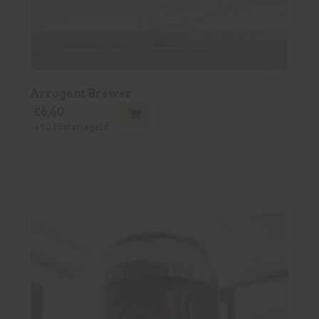
Arrogant Brewer
€
6,40
+
€
0,15
statiegeld