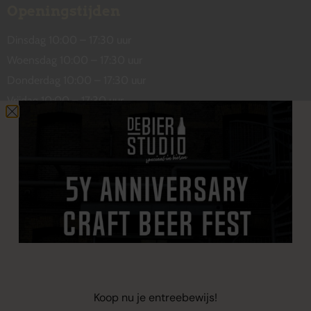
Openingstijden
Dinsdag 10:00 – 17:30 uur
Woensdag 10:00 – 17:30 uur
Donderdag 10:00 – 17:30 uur
Vrijdag 10:00 – 17:30 uur
Zaterdag 10:00 – 17:00 uur
Contact
De Wetstraat 31
7551 GA Hengelo
welkom@debierstudio.nl
06 50 63 60 47
Koop nu je entreebewijs!