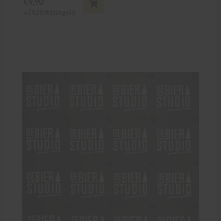
€
9,90
+
€
0,15
statiegeld