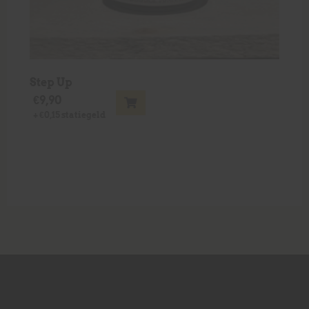
Step Up
€
9,90
+
€
0,15
statiegeld