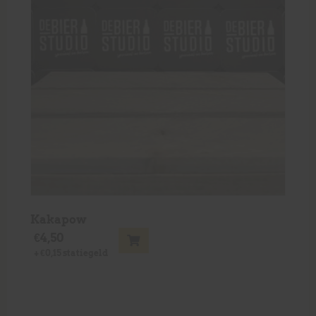
Kakapow
€
4,50
+
€
0,15
statiegeld