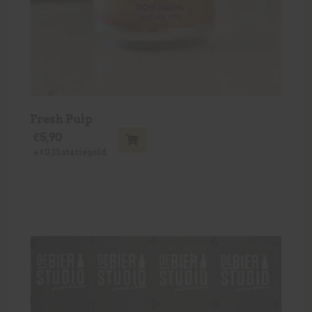
Fresh Pulp
€
5,90
+
€
0,15
statiegeld