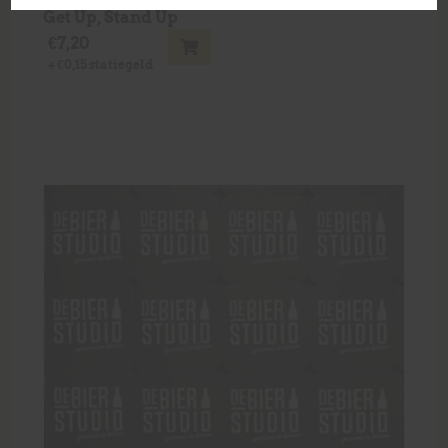
Get Up, Stand Up
€
7,20
+
€
0,15
statiegeld