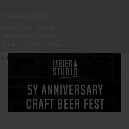
Openingstijden
Dinsdag 10:00 – 17:30 uur
Woensdag 10:00 – 17:30 uur
Donderdag 10:00 – 17:30 uur
Vrijdag 10:00 – 17:30 uur
Zaterdag 10:00 – 17:00 uur
Contact
De Wetstraat 31
7551 GA Hengelo
welkom@debierstudio.nl
06 50 63 60 47