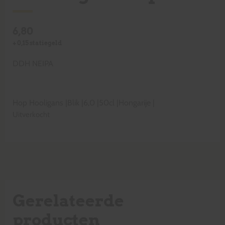
6,80
+
0,15
statiegeld
DDH NEIPA
Hop Hooligans
|
Blik
|
6,0
|
50cl
|
Hongarije
|
Uitverkocht
Gerelateerde
producten