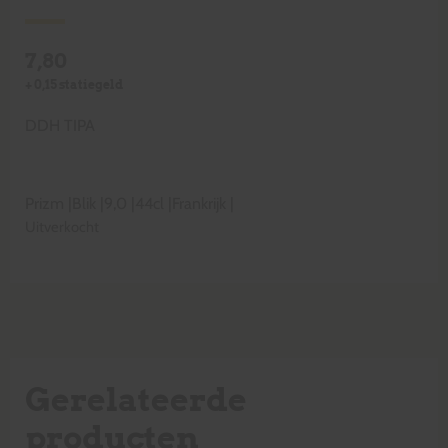
7,80
+
0,15
statiegeld
DDH TIPA
Prizm
|
Blik
|
9,0
|
44cl
|
Frankrijk
|
Uitverkocht
Gerelateerde
producten