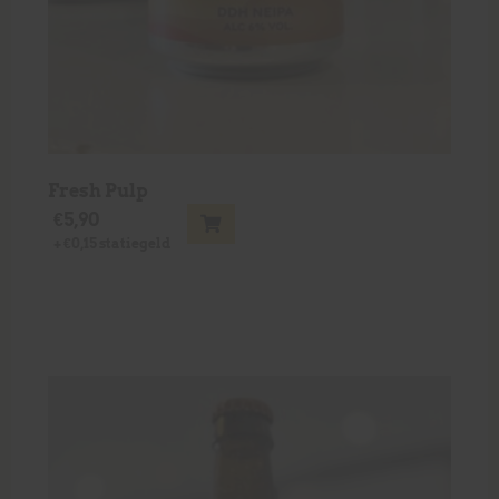
Fresh Pulp
€
5,90
+
€
0,15
statiegeld