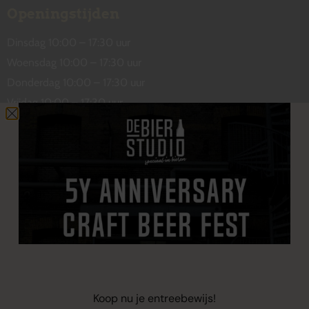
Openingstijden
Dinsdag 10:00 – 17:30 uur
Woensdag 10:00 – 17:30 uur
Donderdag 10:00 – 17:30 uur
Vrijdag 10:00 – 17:30 uur
Zaterdag 10:00 – 17:00 uur
Contact
De Wetstraat 31
7551 GA Hengelo
welkom@debierstudio.nl
06 50 63 60 47
Koop nu je entreebewijs!