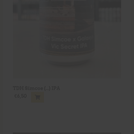
TDH Simcoe (…) IPA
€
6,50