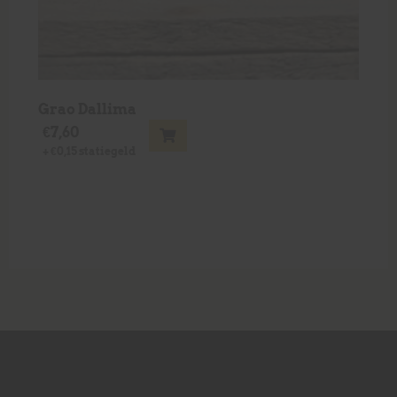
Grao Dallima
€
7,60
+
€
0,15
statiegeld