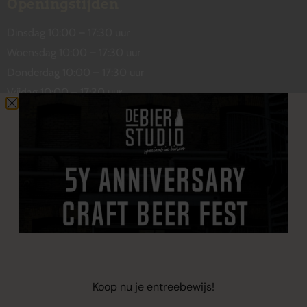
Openingstijden
Dinsdag 10:00 – 17:30 uur
Woensdag 10:00 – 17:30 uur
Donderdag 10:00 – 17:30 uur
Vrijdag 10:00 – 17:30 uur
Zaterdag 10:00 – 17:00 uur
Contact
De Wetstraat 31
7551 GA Hengelo
welkom@debierstudio.nl
06 50 63 60 47
Koop nu je entreebewijs!