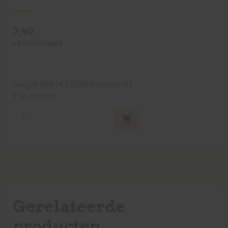
3,40
+
0,15
statiegeld
Seagull
|
Blik
|
4,5
|
33cl
|
Nederland
|
9 op voorraad
Gerelateerde
producten