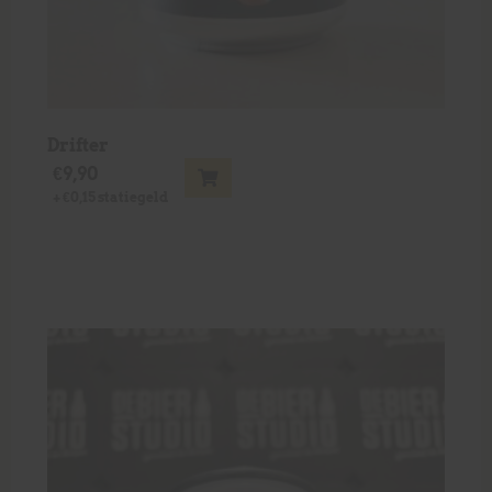
Drifter
€
9,90
+
€
0,15
statiegeld