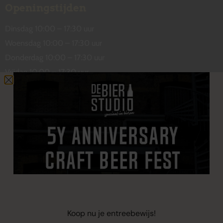
Openingstijden
Dinsdag 10:00 – 17:30 uur
Woensdag 10:00 – 17:30 uur
Donderdag 10:00 – 17:30 uur
Vrijdag 10:00 – 17:30 uur
Zaterdag 10:00 – 17:00 uur
Contact
De Wetstraat 31
7551 GA Hengelo
welkom@debierstudio.nl
06 50 63 60 47
Koop nu je entreebewijs!