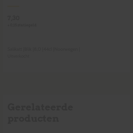
7,30
+
0,15
statiegeld
Salikatt
|
Blik
|
8,0
|
44cl
|
Noorwegen
|
Uitverkocht
Gerelateerde
producten