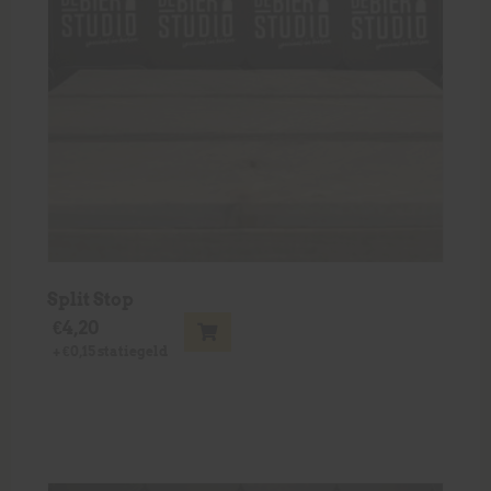
Split Stop
€
4,20
+
€
0,15
statiegeld