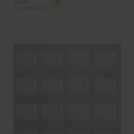
€
4,50
+
€
0,15
statiegeld