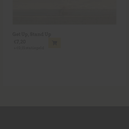
Get Up, Stand Up
€
7,20
+
€
0,15
statiegeld