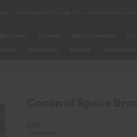
ag
Gratis verzending vanaf 100 euro
700+ verschillende bieren op voorraad
Bierboxen
Cadeaus
Bierabonnement
Dec
Events
Proeverijen
Zakelijk
De Bierstudi
Coconut Space Bro
4,80
+
0,15
statiegeld