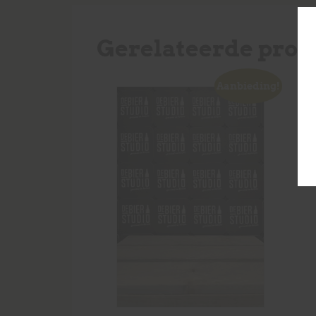
Gerelateerde prod
Aanbieding!