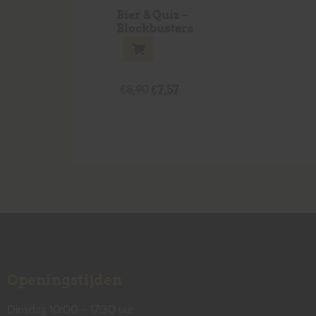
Bier & Quiz –
Blockbusters
€
8,90
€
7,57
Openingstijden
Dinsdag 10:00 – 17:30 uur