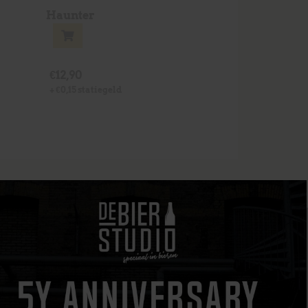
Haunter
€
12,90
+
€
0,15
statiegeld