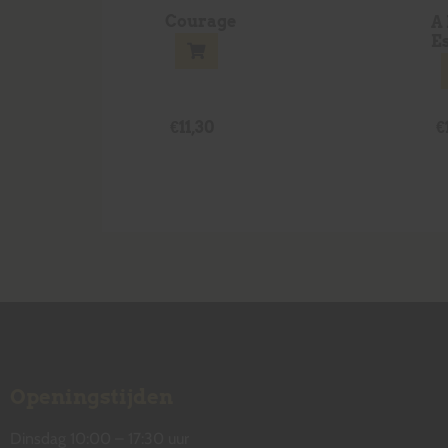
Courage
A
E
€
11,30
€
Openingstijden
Dinsdag 10:00 – 17:30 uur