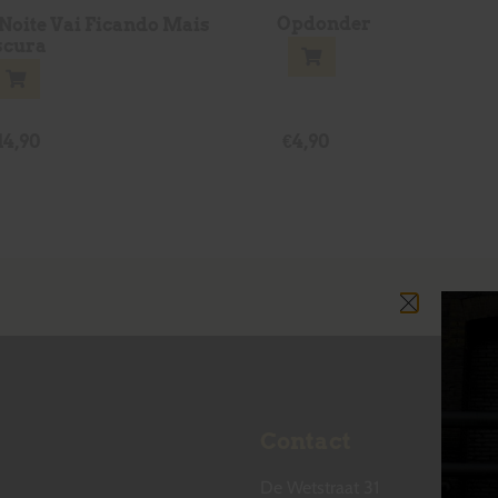
Opdonder
 Noite Vai Ficando Mais
scura
14,90
€
4,90
Contact
De Wetstraat 31