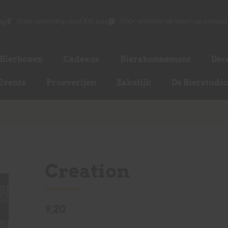
ag
Gratis verzending vanaf 100 euro
700+ verschillende bieren op voorraad
Bierboxen
Cadeaus
Bierabonnement
Dec
Events
Proeverijen
Zakelijk
De Bierstudi
Creation
9,20