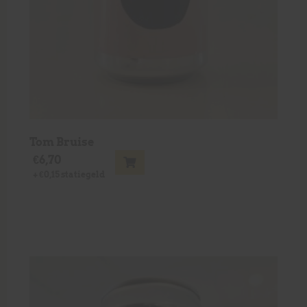
Tom Bruise
€
6,70
+
€
0,15
statiegeld