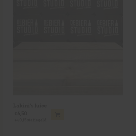
Lakini’s Juice
€
6,50
+
€
0,15
statiegeld