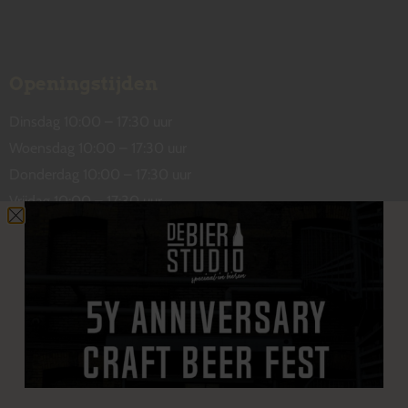
Openingstijden
Dinsdag 10:00 – 17:30 uur
Woensdag 10:00 – 17:30 uur
Donderdag 10:00 – 17:30 uur
Vrijdag 10:00 – 17:30 uur
Zaterdag 10:00 – 17:00 uur
Contact
De Wetstraat 31
7551 GA Hengelo
welkom@debierstudio.nl
06 50 63 60 47