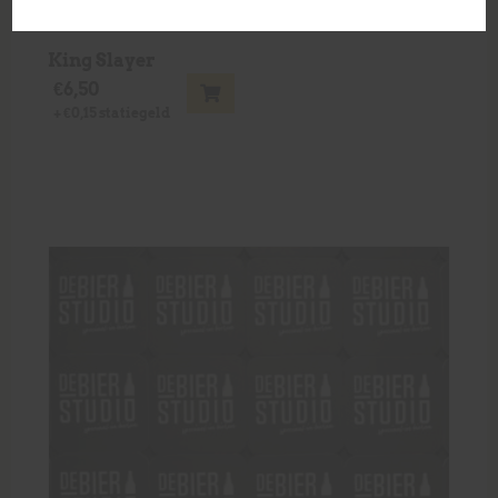
King Slayer
€
6,50
+
€
0,15
statiegeld