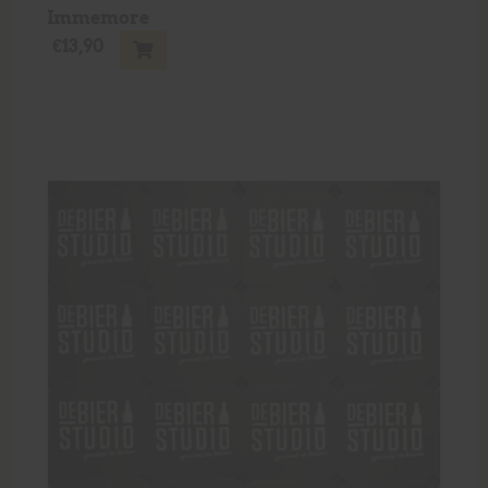
Immemore
€
13,90