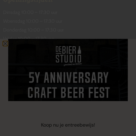
Dinsdag 10:00 – 17:30 uur
Woensdag 10:00 – 17:30 uur
Donderdag 10:00 – 17:30 uur
Vrijdag 10:00 – 17:30 uur
Zaterdag 10:00 – 17:00 uur
Contact
De Wetstraat 31
7551 GA Hengelo
welkom@debierstudio.nl
06 50 63 60 47
Koop nu je entreebewijs!