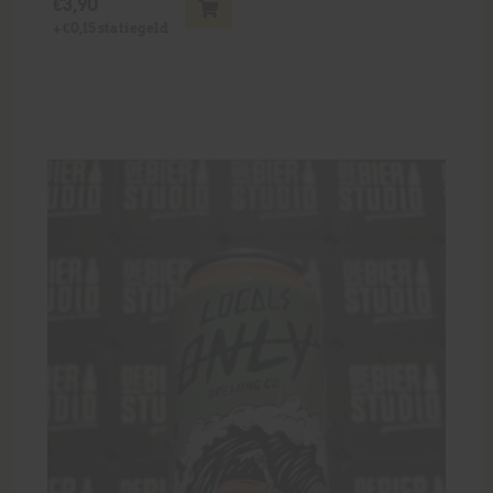
€
3,90
+
€
0,15
statiegeld