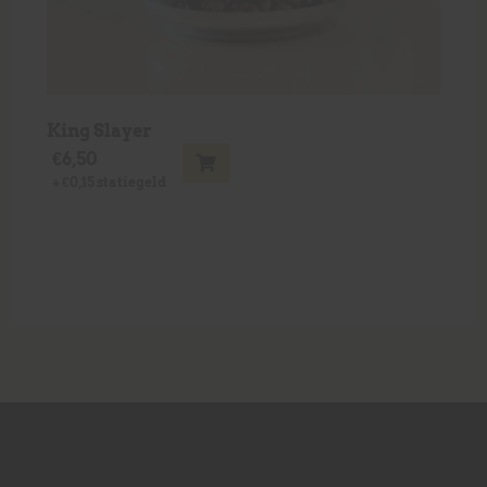
King Slayer
€
6,50
+
€
0,15
statiegeld