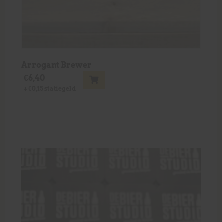
Arrogant Brewer
€
6,40
+
€
0,15
statiegeld