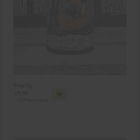
Step Up
€
9,90
+
€
0,15
statiegeld