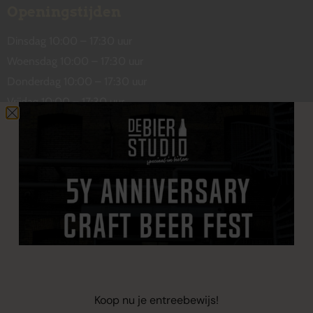
Openingstijden
Dinsdag 10:00 – 17:30 uur
Woensdag 10:00 – 17:30 uur
Donderdag 10:00 – 17:30 uur
Vrijdag 10:00 – 17:30 uur
Zaterdag 10:00 – 17:00 uur
Contact
De Wetstraat 31
7551 GA Hengelo
welkom@debierstudio.nl
06 50 63 60 47
Koop nu je entreebewijs!