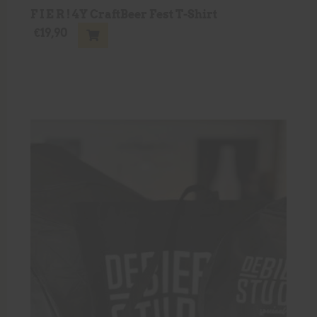
F I E R ! 4Y CraftBeer Fest T-Shirt
€
19,90