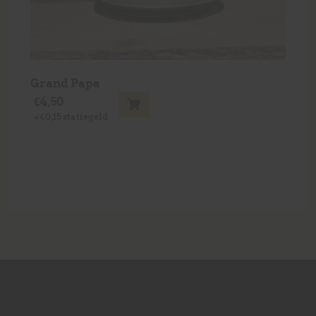
Grand Papa
€
4,50
+
€
0,15
statiegeld