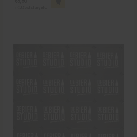
€
6,80
+
€
0,15
statiegeld