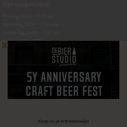
Openingstijden
Dinsdag 10:00 – 17:30 uur
Woensdag 10:00 – 17:30 uur
Donderdag 10:00 – 17:30 uur
Vrijdag 10:00 – 17:30 uur
Zaterdag 10:00 – 17:00 uur
Contact
De Wetstraat 31
7551 GA Hengelo
welkom@debierstudio.nl
06 50 63 60 47
Koop nu je entreebewijs!