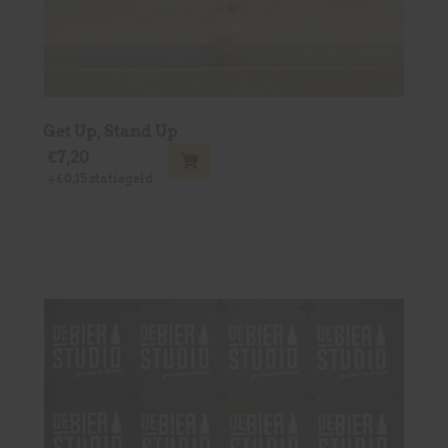
Get Up, Stand Up
€
7,20
+
€
0,15
statiegeld