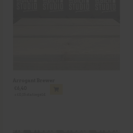
Arrogant Brewer
€
6,40
+
€
0,15
statiegeld