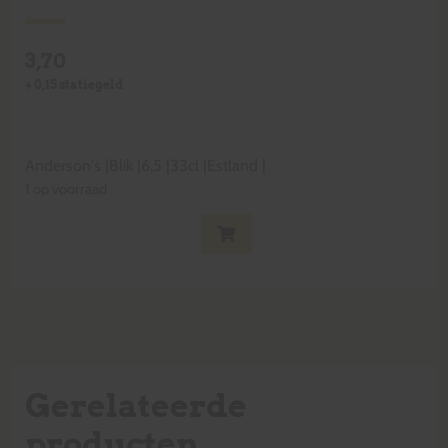
3,70
+
0,15
statiegeld
Anderson's
|
Blik
|
6,5
|
33cl
|
Estland
|
1 op voorraad
Gerelateerde
producten