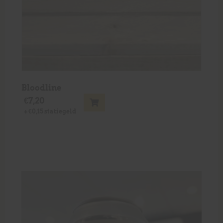
Bloodline
€
7,20
+
€
0,15
statiegeld