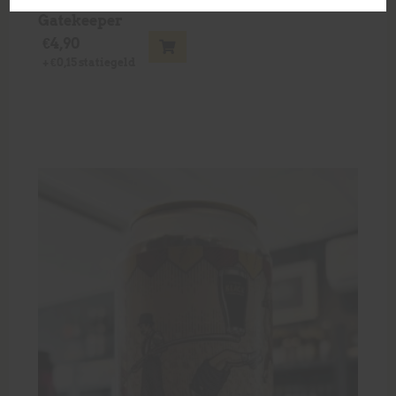
Gatekeeper
€
4,90
+
€
0,15
statiegeld