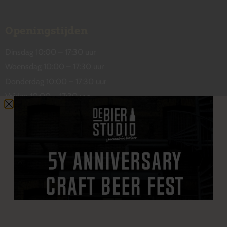
Openingstijden
Dinsdag 10:00 – 17:30 uur
Woensdag 10:00 – 17:30 uur
Donderdag 10:00 – 17:30 uur
Vrijdag 10:00 – 17:30 uur
Zaterdag 10:00 – 17:00 uur
Contact
De Wetstraat 31
7551 GA Hengelo
welkom@debierstudio.nl
06 50 63 60 47