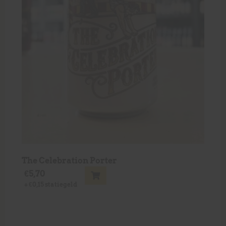
The Celebration Porter
€
5,70
+
€
0,15
statiegeld