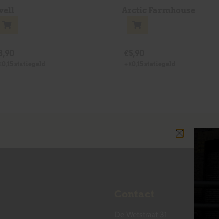
well
Arctic Farmhouse
3,90
€
5,90
€
0,15
statiegeld
+
€
0,15
statiegeld
Contact
De Wetstraat 31