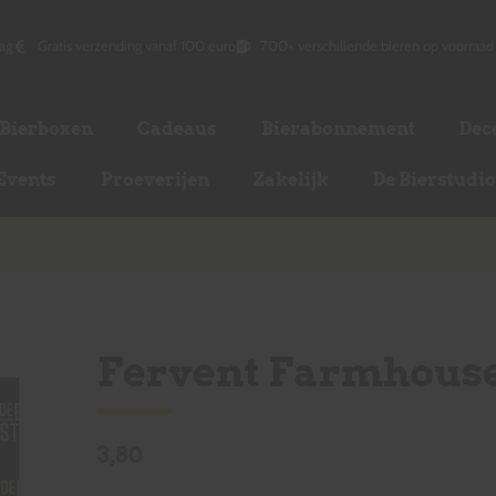
ag
Gratis verzending vanaf 100 euro
700+ verschillende bieren op voorraad
Bierboxen
Cadeaus
Bierabonnement
Dec
Events
Proeverijen
Zakelijk
De Bierstudi
Fervent Farmhous
3,80