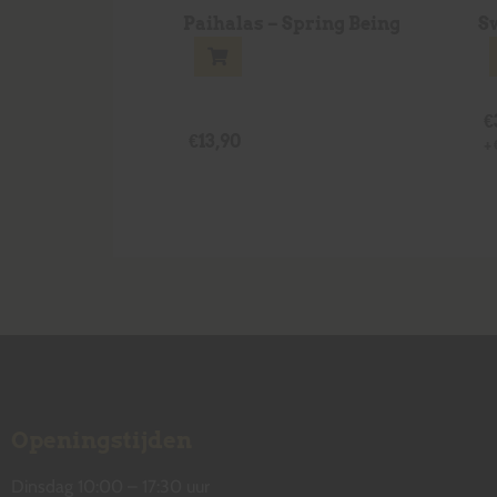
Paihalas – Spring Being
S
€
€
13,90
+
Openingstijden
Dinsdag 10:00 – 17:30 uur