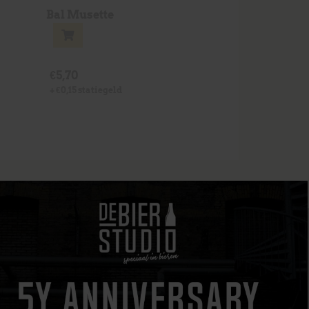
Bal Musette
€
5,70
+
€
0,15
statiegeld