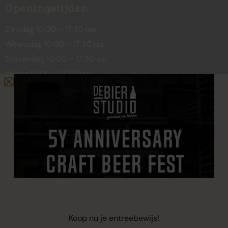
Openingstijden
Dinsdag 10:00 – 17:30 uur
Woensdag 10:00 – 17:30 uur
Donderdag 10:00 – 17:30 uur
Vrijdag 10:00 – 17:30 uur
Zaterdag 10:00 – 17:00 uur
Contact
De Wetstraat 31
7551 GA Hengelo
welkom@debierstudio.nl
06 50 63 60 47
Koop nu je entreebewijs!