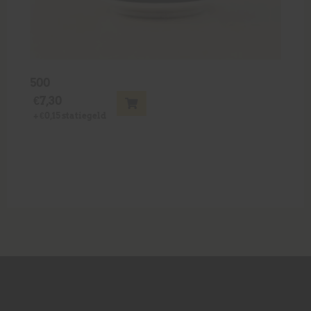
500
€
7,30
+
€
0,15
statiegeld