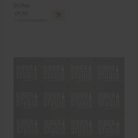
Drifter
€
9,90
+
€
0,15
statiegeld