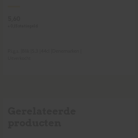
5,60
+
0,15
statiegeld
P.i.g.s.
|
Blik
|
5,3
|
44cl
|
Denemarken
|
Uitverkocht
Gerelateerde
producten