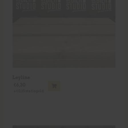
Leyline
€
6,30
+
€
0,15
statiegeld