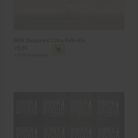
DDH Enigma x Citra Pale Ale
€
5,90
+
€
0,15
statiegeld