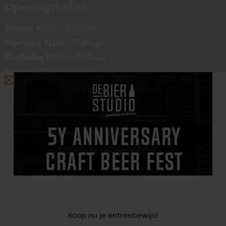
Openingstijden
Dinsdag 10:00 – 17:30 uur
Woensdag 10:00 – 17:30 uur
Donderdag 10:00 – 17:30 uur
Vrijdag 10:00 – 17:30 uur
Zaterdag 10:00 – 17:00 uur
Contact
De Wetstraat 31
7551 GA Hengelo
welkom@debierstudio.nl
06 50 63 60 47
Koop nu je entreebewijs!