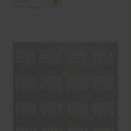
€
3,80
+
€
0,15
statiegeld