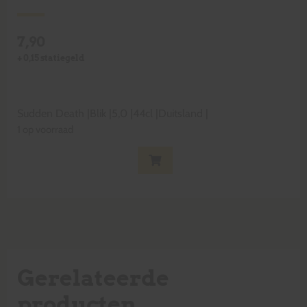
7,90
+
0,15
statiegeld
Sudden Death
|
Blik
|
5,0
|
44cl
|
Duitsland
|
1 op voorraad
Gerelateerde
producten