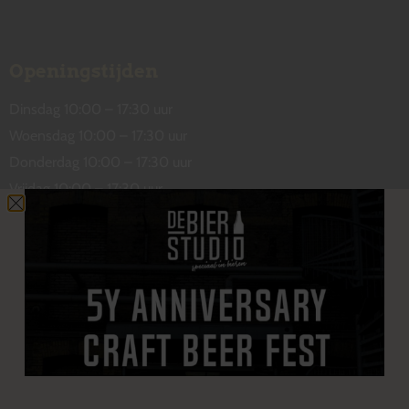
Openingstijden
Dinsdag 10:00 – 17:30 uur
Woensdag 10:00 – 17:30 uur
Donderdag 10:00 – 17:30 uur
Vrijdag 10:00 – 17:30 uur
Zaterdag 10:00 – 17:00 uur
Contact
De Wetstraat 31
7551 GA Hengelo
welkom@debierstudio.nl
06 50 63 60 47