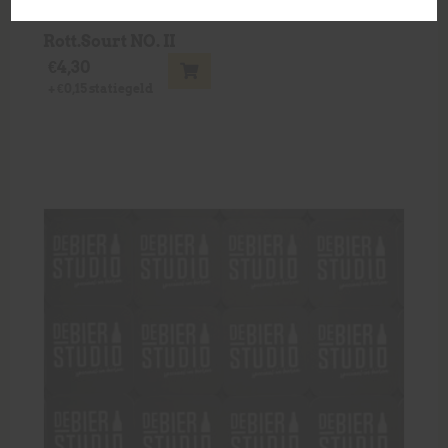
Rott.Sourt NO. II
€
4,30
+
€
0,15
statiegeld