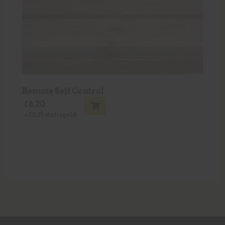
Remote Self Control
€
6,20
+
€
0,15
statiegeld