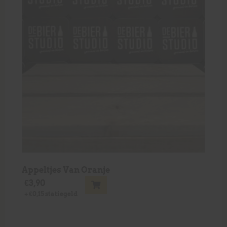
Appeltjes Van Oranje
€
3,90
+
€
0,15
statiegeld