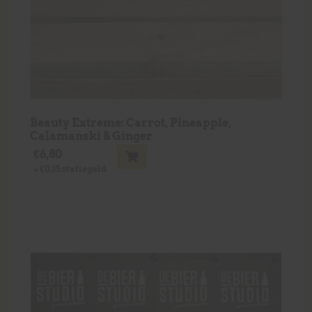
Beauty Extreme: Carrot, Pineapple,
Calamanski & Ginger
€
6,80
+
€
0,15
statiegeld