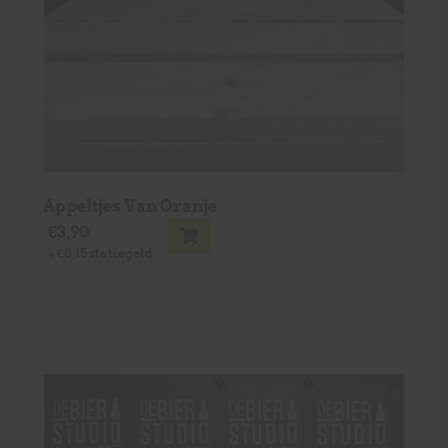
Appeltjes Van Oranje
€
3,90
+
€
0,15
statiegeld