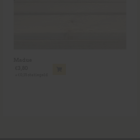
Madue
€
3,80
+
€
0,15
statiegeld