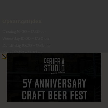
Openingstijden
Dinsdag 10:00 – 17:30 uur
Woensdag 10:00 – 17:30 uur
Donderdag 10:00 – 17:30 uur
Vrijdag 10:00 – 17:30 uur
Zaterdag 10:00 – 17:00 uur
Contact
De Wetstraat 31
7551 GA Hengelo
welkom@debierstudio.nl
06 50 63 60 47