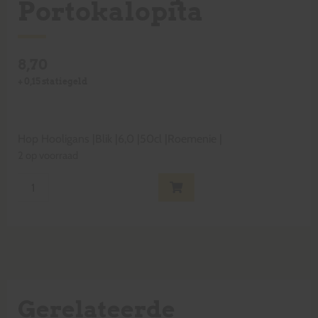
Portokalopita
8,70
+
0,15
statiegeld
Hop Hooligans
|
Blik
|
6,0
|
50cl
|
Roemenie
|
2 op voorraad
Gerelateerde