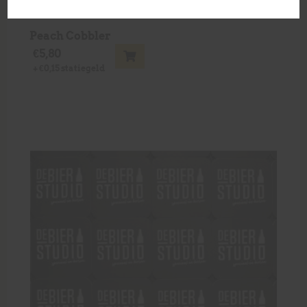
Peach Cobbler
€
5,80
+
€
0,15
statiegeld