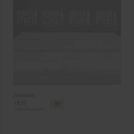
Heathen
€
5,70
+
€
0,15
statiegeld