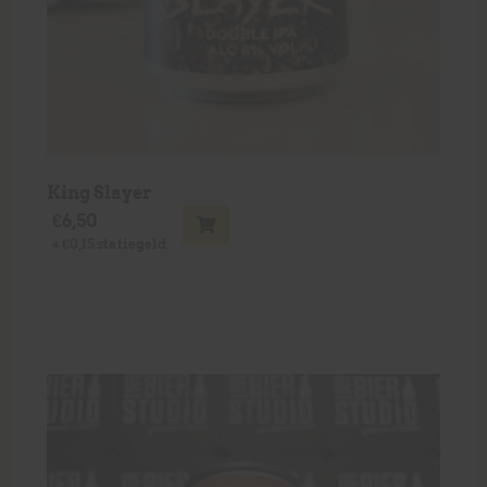
King Slayer
€
6,50
+
€
0,15
statiegeld