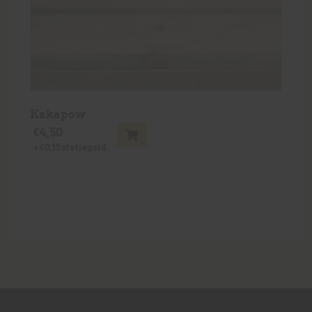
Kakapow
€
4,50
+
€
0,15
statiegeld