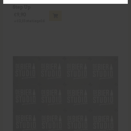
Step Up
€
9,90
+
€
0,15
statiegeld