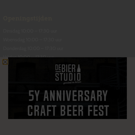
Openingstijden
Dinsdag 10:00 – 17:30 uur
Woensdag 10:00 – 17:30 uur
Donderdag 10:00 – 17:30 uur
Vrijdag 10:00 – 17:30 uur
Zaterdag 10:00 – 17:00 uur
Contact
De Wetstraat 31
7551 GA Hengelo
welkom@debierstudio.nl
06 50 63 60 47