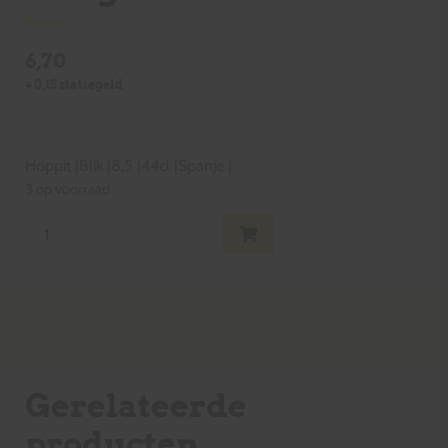
6,70
+
0,15
statiegeld
Hoppit
|
Blik
|
8,5
|
44cl
|
Spanje
|
3 op voorraad
Gerelateerde
producten