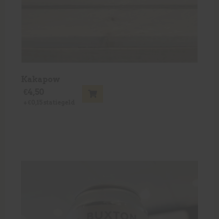
Kakapow
€
4,50
+
€
0,15
statiegeld