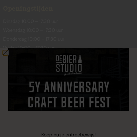
Openingstijden
Dinsdag 10:00 – 17:30 uur
Woensdag 10:00 – 17:30 uur
Donderdag 10:00 – 17:30 uur
Vrijdag 10:00 – 17:30 uur
Zaterdag 10:00 – 17:00 uur
Contact
De Wetstraat 31
7551 GA Hengelo
welkom@debierstudio.nl
06 50 63 60 47
Koop nu je entreebewijs!