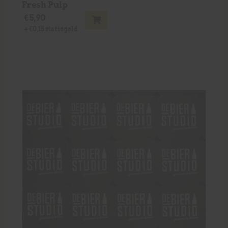
Fresh Pulp
€
5,90
+
€
0,15
statiegeld