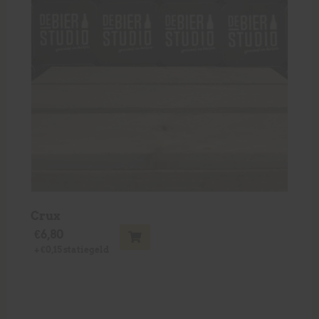
Crux
€
6,80
+
€
0,15
statiegeld