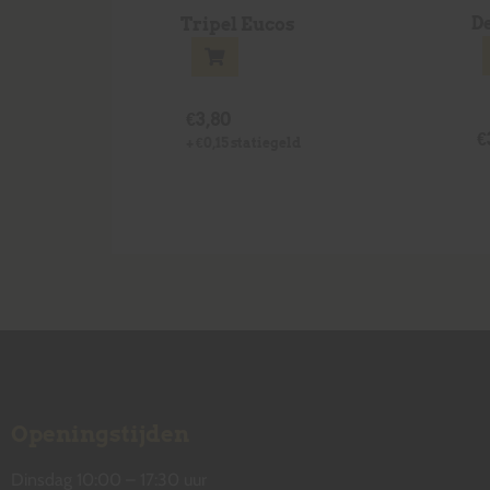
D
Tripel Eucos
€
3,80
€
+
€
0,15
statiegeld
Openingstijden
Dinsdag 10:00 – 17:30 uur