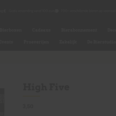
ag
Gratis verzending vanaf 100 euro
700+ verschillende bieren op voorraad
Bierboxen
Cadeaus
Bierabonnement
Dec
Events
Proeverijen
Zakelijk
De Bierstudi
High Five
3,50