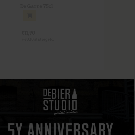
De Garre 75cl
€
11,90
+
€
0,10
statiegeld