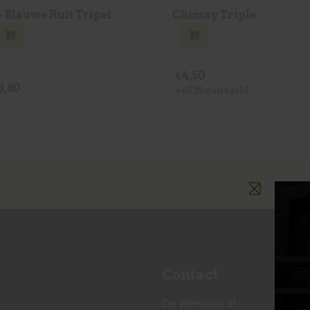
e Blauwe Ruit Tripel
Chimay Triple
€
4,50
3,80
+
€
0,15
statiegeld
Contact
De Wetstraat 31